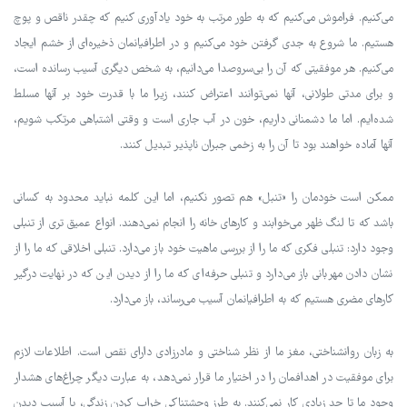
می‌کنیم. فراموش می‌کنیم که به طور مرتب به خود یادآوری کنیم که چقدر ناقص و پوچ
هستیم. ما شروع به جدی گرفتن خود می‌کنیم و در اطرافیانمان ذخیره‌ای از خشم ایجاد
می‌کنیم. هر موفقیتی که آن را بی‌سروصدا می‌دانیم، به شخص دیگری آسیب رسانده است،
و برای مدتی طولانی، آنها نمی‌توانند اعتراض کنند، زیرا ما با قدرت خود بر آنها مسلط
شده‌ایم. اما ما دشمنانی داریم، خون در آب جاری است و وقتی اشتباهی مرتکب شویم،
آنها آماده خواهند بود تا آن را به زخمی جبران ناپذیر تبدیل کنند.
ممکن است خودمان را «تنبل» هم تصور نکنیم، اما این کلمه نباید محدود به کسانی
باشد که تا لنگ ظهر می‌خوابند و کارهای خانه را انجام نمی‌دهند. انواع عمیق تری از تنبلی
وجود دارد: تنبلی فکری که ما را از بررسی ماهیت خود باز می‌دارد. تنبلی اخلاقی که ما را از
نشان دادن مهربانی باز می‌دارد و تنبلی حرفه‌ای که ما را از دیدن این که در نهایت درگیر
کارهای مضری هستیم که به اطرافیانمان آسیب می‌رساند، باز می‌دارد.
به زبان روانشناختی، مغز ما از نظر شناختی و مادرزادی دارای نقص است. اطلاعات لازم
برای موفقیت در اهدافمان را در اختیار ما قرار نمی‌دهد، به عبارت دیگر چراغ‌های هشدار
وجود ما تا حد زیادی کار نمی‌کنند. به طرز وحشتناکی خراب کردن زندگی، یا آسیب دیدن