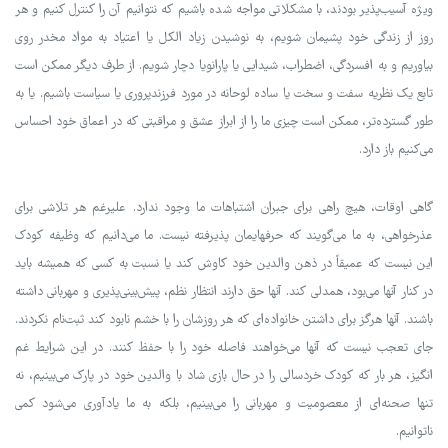
ویژه آسیب‌پذیر بودند، با مشکلاتی مواجه شده باشیم که نتوانیم آن را کنترل کنیم و هر
روز از زندگی خود پشیمان شویم، به نوشیدن زیاد الکل یا اعتیاد به مواد مخدر روی
بیاوریم و به افسردگی، اضطراب، شیدایی یا پارانویا دچار شویم. از طرف دیگر ممکن است
تابع یک نظریه سفت و سخت یا ساده لوحانه در مورد فرزندپروری یا سیاست باشیم. یا به
طور گسترده‌تر، ممکن است چیزی ما را از ابراز عشق و مراقبتی که در اعماق خود احساس
می‌کنیم باز دارد.
گاهی اوقات، هیچ راهی برای جبران اشتباهات ما وجود ندارد. علیرغم هر تلاشی برای
عذرخواهی، به ما می‌گویند که حرفهایمان پذیرفته نیست. ما می‌دانیم که وظیفه کودک
این نیست که عمیقاً در ذهن والدین خود کاوش کند یا نسبت به کسی که همیشه باید
در کنار آنها می‌بود، همدلی کند. آنها حق دارند انتظار نظم، پیش‌بینی‌پذیری و مهربانی داشته
باشند. آنها هرگز برای داشتن خانواده‌ای که هر روزشان را با خشم نابود کند ثبت‌نام نکردند.
جای تعجب نیست که آنها می‌خواهند فاصله خود را با حفظ کنند. در این شرایط غم
انگیز، هر بار که کودک خردسالی را در حال بازی شاد با والدین خود در پارک می‌بینیم، نه
تنها صحنه‌ای از معصومیت و مهربانی را می‌بینیم، بلکه به ما یادآوری می‌شود کمی
ناتوانیم.