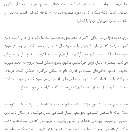
اما شهرت ما واقعاً مشخص نمی‌کند که ما چه کسانی هستیم، هر چند در نظر دیگران
اینگونه است. نکته دیگری که در مورد شهرت باید به آن توجه کرد این است که پس از
لکه دار شدن نمی‌توان آن را پاک کرد.
برای مدت طولانی در زندگی، اکثر ما فاقد شهرت هستیم. نام ما یک جای خالی است. هیچ
کس نمی‌داند که آیا باید از دیدار با ما خوشحال شود یا وحشت کند. اینترنت در مورد
هویت ما ساکت است. این یک آزادی بسیار مهم است - اگرچه به ندرت از آن قدردانی
می‌کنیم. بعدتر به دلیل برخی حرکت‌های مافوق بشری ممکن است شروع به ایجاد شهرت
«خوب» کنیم. تداعی‌های مثبت در اطراف نام ما شکل می‌گیرند. ممکن است غریبه‌ها
بخواهند با ما ملاقات کنند. دایره اجتماعی ما پر از افرادی می شود که ما را دوست دارند،
عمدتاً به این دلیل که آنها تحت این تصور هستند که دیگران ما را دوست دارند.
ممکن هم هست یک روز مرتکب اشتباه شویم، یک اشتباه خیلی بزرگ یا خیلی کوچک.
مثلا اینکه با شخص اشتباهی بخوابیم، ایمیل اشتباهی ارسال می‌کنیم، در مکان نامناسبی
عصبانی می‌شویم، چیزهای اشتباهی را آنلاین بگوییم و شهرت‌مان که طی سه دهه به دقت
شکل گرفته، در عرض دو ساعت از بین برود. از بین رفتن شهرت مانند مرگ می‌تواند در