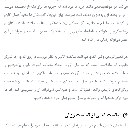
می‌کند. در موقعیت‌هایی مانند این، ما می‌دانیم که «جرم» ما برای یک بار بخشیده می‌شد
- یا در وهله اول به‌عنوان تخلف ثبت نمی‌شد. برای قرن‌ها، گذشتگان ما دقیقاً همان کاری
را کردند که ما انجام دادیم. آنها ممکن بود خدمتکار و قلعه داشته باشند، کتابهای
روشنفکران را بخوانند یا ناهارهای طولانی را با هزینه شرکت بخورند، اما همین موارد در این
عصر می‌تواند زندگی ما را تباه کند.
هر تغییر تاریخی وقتی اتفاق می افتد شگفت انگیز به نظر می‌رسد. ما روی تداوم ها تمرکز
داریم، اما عاقلانه‌تر است که به جای آن بر تعداد دفعات انحراف تاریخ بیاندیشیم و
جرأت کنیم در حوزه‌هایی که در آن در معرض تغییرات ناگهانی در اخلاق و قضاوت
هستیم کاوش کنیم. با این حال، این ممکن است خیلی خوشبینانه باشد. زیرا ماهیت
زیگزاگ‌های تاریخی واقعاً خطرناک است و هیچ‌کس نمی‌تواند آن را پیش‌بینی کند. اما ما
باید درکی هوشیارانه از معیارهای عقل سلیم زمان خود داشته باشیم.
6) شکست ناشی از گسست روانی
اگر خوش شانس باشیم در بیشتر زندگی ذهن ما تقریباً همان کاری را انجام می دهد که