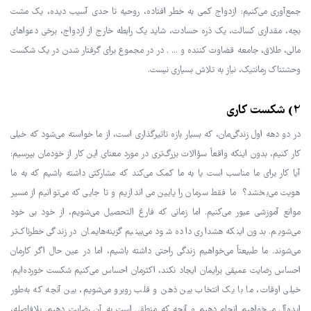
جمع‌آوری می‌کنیم: ازدواج کمی به خطر افتاده، روحیه تا حدی آسیب دیده، یک مشت
بچه، مقداری کسالت، یک ذره حسادت، شاید یک رابطه خارج از ازدواج، برخی دعواهای
مالی، طلاق، جامعه قضاوت کننده و ... . در در مجموع برای گرفتار شدن در یک شکست
وحشتناک رمانتیک، نیاز به تلاش بسیاری نیست.
2) شکست کاری
در دو دهه اول زندگی‌مان، که بسیار بازه تاثیرگذاری است، از ما خواسته می‌شود که خیلی
کار کنیم، بدون اینکه واقعاً سؤالات بزرگ‌تری در مورد معنای این کار از خودمان بپرسیم:
آیا کار برای ما مناسب است یا به ما کمک می‌کند که مشارکتی داشته باشیم که به ما
هویت می‌بخشد؟ ما فقط سرمان را پایین می اندازیم و تا جایی که می‌توانیم از مسیر
موانع آموزشی عبور می‌کنیم. اما زمانی که فارغ التحصیل می‌شویم، از خود بی خود
می‌شویم. بدون اینکه هشداری داده شود می‌بینیم گزینه‌هایمان در زندگی خطرناک‌تر
می‌شوند. ما طبیعتاً می‌خواهیم زندگی راحتی داشته باشیم، اما در عین حال اگر کارمان
احساس رضایت عمیقی برایمان ایجاد نکند، اکثرمان احساس می‌کنیم شکست خورده‌ایم.
خیلی اوقات، ما با یک انتخاب بین ذهن و قلب روبرو می‌شویم، بین آنچه که به‌طور
ایده‌آل می‌خواهیم انجام دهیم و آنچه که منطقی است به آن رضایت دهیم. بلافاصله،