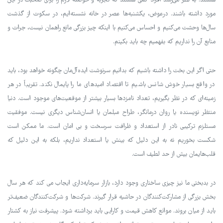
هستند. به نظر می‌رسد افراد کمی هستند که تجربه و حوصله لازم را برای صحبت در این
مورد داشته باشند. درعوض، یکشنبه‌ها عصر در خانه نشسته‌ایم، در سکوت از گذشت
سال‌ها وحشت می‌کنیم و احساس می‌کنیم با اینکه چیز بزرگی مانع راهمان نیست، جرات و
منابع آن را نداریم که بفهمیم چه باید بکینم.
حتی اگر این بخت را داشته باشیم که بدانیم سرنوشت ایده‌آل‌مان چگونه خواهد بود، باید
در واقع بسیار خوش شانس باشیم تا اقتصاد امیدهای ما را پایمال نکند. تقریباً در هر
زمینه‌ای که در نظر بگیریم، تعداد نامزدها بسیار بیشتر از موقعیت‌های موجود است. دنیا
منتظر نویسنده یا روان درمانگر، طراح مبلمان یا انسان‌شناس دیگری نیست. موفقیت
مستلزم ترکیبی نادر از استعداد و ظرافت سرسخت و بی امان است. ما ممکن است
شکست بخوریم نه به این دلیل که بینش یا استعداد نداریم، بلکه به این دلیل که
قلب‌هایمان بیش از حد لطیف است.
در بدبختی ما نیز چیزی ساختاری وجود دارد، بازار سرمایه‌داری ایجاب می کند که هر سال
بخش بزرگی از مشارکت‌کنندگان در حاشیه قرار گیرند. شرکت‌ها و شرکت‌کنندگان ضعیف‌تر
باید از میان بروند. موانع کاهش قیمت و کارایی باید برداشته شود. پیشرفت نیاز به کشتار