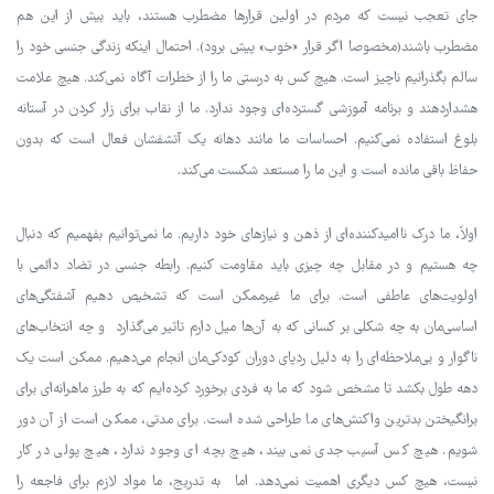
جای تعجب نیست که مردم در اولین قرارها مضطرب هستند، باید بیش از این هم
مضطرب باشند(مخصوصا اگر قرار «خوب» پیش برود). احتمال اینکه زندگی جنسی خود را
سالم بگذرانیم ناچیز است. هیچ کس به درستی ما را از خطرات آگاه نمی‌کند. هیچ علامت
هشداردهند و برنامه آموزشی گسترده‌ای وجود ندارد. ما از نقاب برای زار کردن در آستانه
بلوغ استفاده نمی‌کنیم. احساسات ما مانند دهانه یک آتشفشان فعال است که بدون
حفاظ باقی مانده است و این ما را مستعد شکست می‌کند.
اولاً، ما درک ناامیدکننده‌ای از ذهن و نیازهای خود داریم. ما نمی‌توانیم بفهمیم که دنبال
چه هستیم و در مقابل چه چیزی باید مقاومت کنیم. رابطه جنسی در تضاد دائمی با
اولویت‌های عاطفی است. برای ما غیرممکن است که تشخیص دهیم آشفتگی‌های
اساسی‌مان به چه شکلی بر کسانی که به آن‌ها میل دارم تاثیر می‌گذارد و چه انتخاب‌های
ناگوار و بی‌ملاحظه‌ای را به دلیل ردپای دوران کودکی‌مان انجام می‌دهیم. ممکن است یک
دهه طول بکشد تا مشخص شود که ما به فردی برخورد کرده‌ایم که به طرز ماهرانه‌ای برای
برانگیختن بدترین واکنش‌های ما طراحی شده است. برای مدتی، ممکن است از آن دور
شویم. هیچ کس آسیب جدی نمی بیند، هیچ بچه ای وجود ندارد، هیچ پولی در کار
نیست، هیچ کس دیگری اهمیت نمی‌دهد. اما به تدریج، ما مواد لازم برای فاجعه را