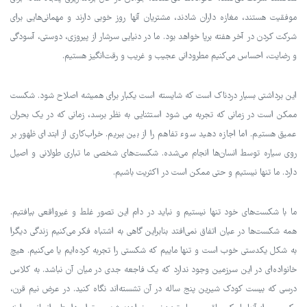
موفقیت هستند، مغازه داران شادند، مشتریان آنها روز خوبی دارند و مهمانی‌هایی برای
شرکت کردن در آخر هفته برپا خواهد بود. ما در دنیایی سرشار از پیروزی، دوستی، آسودگی
و رضایت، احساس می‌کنیم مطرودانی عجیب و غریب و رقت‌انگیز هستیم.
این برداشتی بسیار دردناک است که شایسته است یکبار برای همیشه اصلاح شود. شکست
ممکن است در زمانی که تجربه می شود استثنایی به نظر برسد، زمانی که در یک بحران
عمیق هستیم. اما اجازه دهید سوء تفاهم را از بین ببریم. خراب‌کاری از ابتدای ظهور بر
روی سیاره توسط انسان‌ها انجام می‌شده. شکست‌های شخصی ما تباری طولانی و اصیل
دارد. ما تنها نیستیم و حتی ممکن است در اکثریت باشیم.
ما با شکست‌های خود تنها نیستیم و نباید در دام این تصور غلط و غیرواقعی بیافتیم.
همه شکست‌ها در عیان اتفاق نمی‌افتد بنابراین گاهی به اشتباه فکر می‌کنیم زندگی دیگرا
به شکل یکدستی خوب است و تنها ماییم که شکستی را تجربه کرده‌ایم یا می‌کنیم. هیچ
خانواده‌ای در این سرزمین وجود ندارد که یک فاجعه جدی در میان آن نباشد. به کلاس
درسی که بیست کودک شیرین پنج ساله در آن تشسته‌اند نگاه کنید. در عرض نیم قرن،