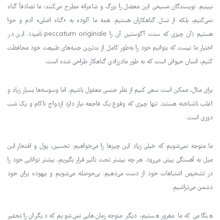
ببینیم. نویسندگان مسیحی این معضل را بزرگ و شاعرانه مطرح می‌کنند: ما تصادفاً گناه
نمی‌کنیم، بلکه از نسل گناهکاران هستیم. همه ما آلوده به «گناه اصلی» آدم و حوا
هستیم (آن چیزی که سنت آگوستین آن را peccatum originale نامید). این در
اختیار ما نیست که بتوانیم خود را به‌طور کامل از بدترین جنبه‌های طبیعت خود محافظت
کنیم، انسان حیوانی است که به طور مادرزادی گناهکار طراحی شده است.
برای مثال، ممکن است سعی کنیم از نظر جنسی معقول باشیم، اما وسوسه‌ها بسیار زیاد و
اغلب ناشناخته هستند. تنها چیزی که وقوع یک فاجعه نیاز دارد ازدواج ناکام و یک شب
دوری است.
ما متوجه نمی‌شویم که خیلی زیاد این چیزها را می‌خواهیم: تحسین، پول و افتخار.این
میل به آهستگی پیش می‌رود. هر چه بیشتر تحت تأثیر قرار بگیریم، بیشتر توانایی خود را
در تشخیص اشتباهات خود از دست می‌دهیم. بی‌حوصله می‌شویم و بیهوده برای خود
دشمن می‌تراشیم.
هنگامی که ما مغرور هستیم، دیگر متوجه زمان‌هایی نمی‌شویم که دیگران را تحقیر