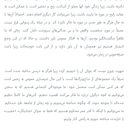
داشته باشند، زیرا زندگی خود آنها مملو از کسالت، رنج و تحقیر است. یا ممکن است به
عقاید رایج در مورد ما پایبند باشند، زیرا نمی‌توانند کار دیگری انجام دهند. احتمالاً آن‌ها تا
به حال هرگز به طور جدی در مورد ما فکر نکرده اند و در میانه یک رسوایی قرار نیست
عمیقاً در مورد شخصیت واقعی ما و بی عدالتی‌های سرنوشت تأمل کنند. زمانی که ما
ظاهراً شگفت‌انگیز بودیم، آن‌ها به افکار عمومی باور داشتند، و حالا که در این وضع
اسف‌بار هستیم نیز همچنان به آن باور دارند و از این بابت خوشحالند زیرا باعث
صرفه‌جویی در زمان می‌شود.
شهرت چیزی نیست که بتوان آن را «ترمیم کرد» زیرا هرگز به درستی ساخته نشده است.
صرفاً یک مجموعه‌ای از شاخ‌وبرگ‌ها است. با این حال شرمساری عمومی به زخمی است
که هر کسی ممکن است متحمل شود. ما موجوداتی اجتماعی هستیم که به سختی
می‌توانیم به آنچه دیگران درباره ما فکر می‌کنند اهمیت ندهیم. آنتن‌های ما کاملاً تنظیم
شده‌اند تا متوجه شوند که چگونه شناخته می‌شویم و چه زمانی از جامعه طرد شده‌ایم.
ما نمی‌توانیم با اینکه تا آخر عمر محکوم هستیم که فقط به عنوان «جنایتکار»، «عجیب»
یا «بازنده» شناخته شویم به راحتی کنار بیاییم.