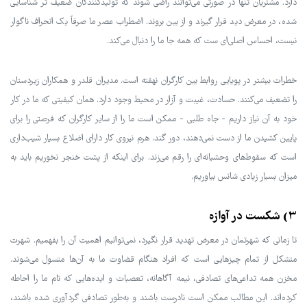
دارد. مشتریان تنها در صورتی می‌توانند راضی شوند که تولیدکنندگان ضعیف تر شناسایی
شده، در معرض دید قرار گیرند و از بین بروند. اضطراب عصر ما صرفاً یک انحراف ناگوار
نیست، احساس اصلی‌ای ست که همه جا ما را دنبال می‌کند.
خطرات بیشتر در پویایی روابط بین کارگران نهفته است. مدیران قلدر و همکاران زیردستان
را تضعیف می‌کنند. حسادت، غیبت و آزار در محیط وجود دارد. همان کیفیتی که ما در کار
خود به آن نیاز داریم - جاه طلبی - ممکن است ما را از سایر کارگران که فرصتی را برای
پایین کشیدن ما از دست نمی‌دهند، دور گند. هرم نیروی کار دارای اضلاع بسیار شیب‌داری
است که سقوط‌های وحشیانه‌ای را رقم می‌زند. برای اینکه از پشت خنجر نخوریم باید به
میزان بسیار زیادی شانس بیاوریم.
3) شکست در آوازه
تا زمانی که شهرتمان در معرض تهدید قرار نگیرد، نمی‌توانیم اهمیت آن را بفهمیم. شهرت
متشکل از تمام چیزهایی است که افراد هنگام قضاوت ما به آن‌ها متسول می‌شوند.
مخزن همه تداعی‌های تصادفی، نیمه آگاهانه، تعصبات و ایده‌هایی که نام ما را احاطه
کرده‌اند. این مطالب ممکن است نادرست باشند و به‌طور تصادفی گردآوری شده باشند،