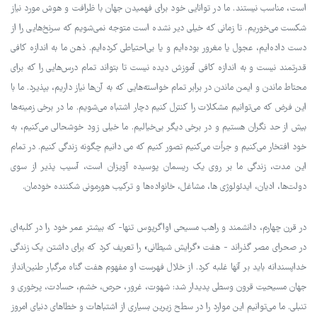
است، مناسب نیستند. ما در توانایی خود برای فهمیدن جهان با ظرافت و هوش مورد نیاز
شکست می‌خوریم. تا زمانی که خیلی دیر نشده است متوجه نمی‌شویم که سرنخ‌هایی را از
دست داده‌ایم، عجول یا مغرور بوده‌ایم و یا بی‌احتیاطی کرده‌ایم. ذهن ما به اندازه کافی
قدرتمند نیست و به اندازه کافی آموزش دیده نیست تا بتواند تمام درس‌هایی را که برای
محتاط ماندن و ایمن ماندن در برابر تمام خواسته‌هایی که به آن‌ها نیاز داریم، بپذیرد. ما با
این فرض که می‌توانیم مشکلات را کنترل کنیم دچار اشتباه می‌شویم. ما در برخی زمینه‌ها
بیش از حد نگران هستیم و در برخی دیگر بی‌خیالیم. ما خیلی زود خوشحالی می‌کنیم، به
خود افتخار می‌کنیم و جرأت می‌کنیم تصور کنیم که می دانیم چگونه زندگی کنیم. در تمام
این مدت، زندگی ما بر روی یک ریسمان پوسیده آویزان است، آسیب پذیر از سوی
دولت‌ها، ادیان، ایدئولوژی ها، مشاغل، خانواد‌ه‌ها و ترکیب هورمونی شکننده خودمان.
در قرن چهارم، دانشمند و راهب مسیحی اواگریوس تنها- که بیشتر عمر خود را در کلبه‌ای
در صحرای مصر گذراند - هفت «گرایش شیطانی» را تعریف کرد که برای داشتن یک زندگی
خداپسندانه باید بر آنها غلبه کرد. از خلال فهرست او مفهوم هفت گناه مرگبار طنین‌انداز
جهان مسیحیت قرون وسطی پدیدار شد: شهوت، غرور، حرص، خشم، حسادت، پرخوری و
تنبلی. ما می‌توانیم این موارد را در سطح زیرین بسیاری از اشتباهات و خطاهای دنیای امروز