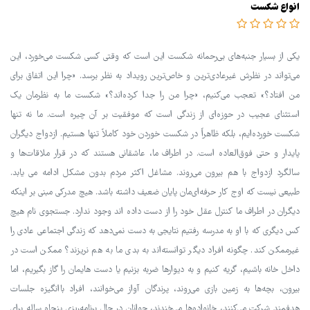
انواع شکست
یکی از بسیار جنبه‌های بی‌رحمانه شکست این است که وقتی کسی شکست می‌خورد، این
می‌تواند در نظرش غیرعادی‌ترین و خاص‌ترین رویداد به نظر برسد. «چرا این اتفاق برای
من افتاد؟» تعجب می‌کنیم، «چرا من را جدا کرده‌اند؟» شکست ما به نظرمان یک
استثنای عجیب در حوزه‌ای از زندگی است که موفقیت بر آن چیره است. ما نه تنها
شکست خورده‌ایم، بلکه ظاهراً در شکست خوردن خود کاملاً تنها هستیم. ازدواج دیگران
پایدار و حتی فوق‌العاده است. در اطراف ما، عاشقانی هستند که در قرار ملاقات‌ها و
سالگرد ازدواج با هم بیرون می‌روند. مشاغل اکثر مردم بدون مشکل ادامه می یابد.
طبیعی نیست که اوج کار حرفه‌ای‌مان پایان ضعیف داشته باشد. هیچ مدرکی مبنی بر اینکه
دیگران در اطراف ما کنترل عقل خود را از دست داده اند وجود ندارد. جستجوی نام هیچ
کس دیگری که با او به مدرسه رفتیم نتایجی به دست نمی‌دهد که زندگی اجتماعی عادی را
غیرممکن کند. چگونه افراد دیگر توانسته‌اند به بدی ما به هم نریزند؟ ممکن است در
داخل خانه باشیم، گریه کنیم و به دیوارها ضربه بزنیم یا دست هایمان را گاز بگیریم، اما
بیرون، بچه‌ها به زمین بازی می‌روند، پرندگان آواز می‌خوانند، افراد باانگیزه جلسات
هدفمند شرکت می‌کنند، خانواده‌ها می‌خندند، جوانان در حال برنامه‌ریزی پنجاه ساله برای