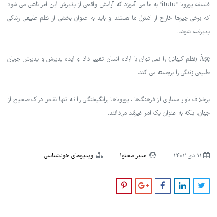
فلسفه یوروبا "itutu" به ما می آموزد که آرامش واقعی از پذیرش این امر ناشی می شود
که برخی چیزها خارج از کنترل ما هستند و باید به عنوان بخشی از نظم طبیعی زندگی
پذیرفته شوند.
Àṣẹ (نظم کیهانی) را نمی توان با اراده انسان تغییر داد و ایده پذیرش و پذیرش جریان
طبیعی زندگی را برجسته می کند.
برخلاف باور بسیاری از فرهنگ‌ها، یوروباها برانگیختگی را نه تنها نقض درک صحیح از
جهان، بلکه به عنوان یک امر غیرمُد می‌دانند.
11 دی 1402
مدیر محتوا
ویدیوهای خودشناسی