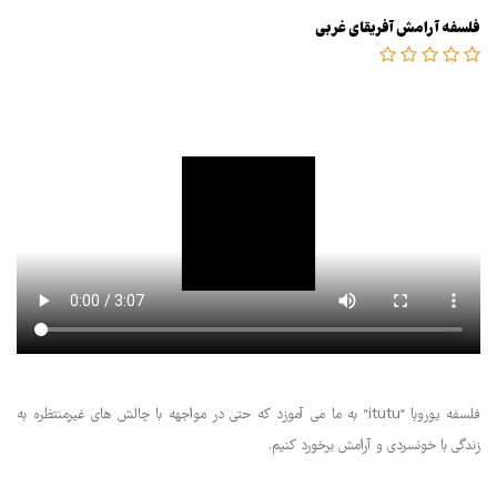
فلسفه آرامش آفریقای غربی
فلسفه یوروبا "itutu" به ما می آموزد که حتی در مواجهه با چالش های غیرمنتظره به
زندگی با خونسردی و آرامش برخورد کنیم.