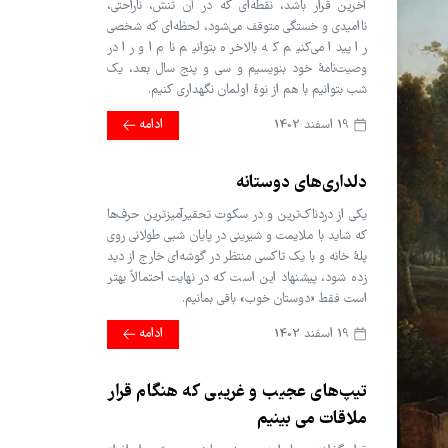
آخرین قرار باشد، نقطه‌ای که در آن تنش، ناراحتی،
ناامیدی و خستگی متوقف می‌شود، لحظه‌ای که شخصی
را پیدا می‌کنیم که بالاخره بتوانیم نام او را در
وصیت‌نامۀ خود بنویسیم و سی و پنج سال بعد، یک
شب بتوانیم با هم از نوۀ اولمان نگهداری کنیم.
19 اسفند 1402
ادامه
دلداری‌های دوستانه
یکی از دردناک‌ترین و در سکوت تحقیرآمیزترین حرف‌ها
که شاید با ملایمت و شیرینی در پایان شبی طولانی روی
پلۀ خانه و با یک تاکسی منتظر در گوشه‌ای خارج از دید
زده شود، پیشنهاد این است که در نهایت احتمالاً بهتر
است فقط «دوستان خوب» باقی بمانیم.
19 اسفند 1402
ادامه
تیپ‌های عجیب و غریبی که هنگام قرار
ملاقات می بینیم