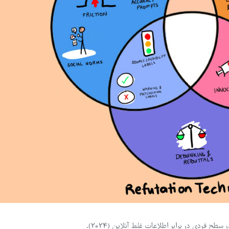
طح فردی در برابر اطلاعات غلط آنلاین (2024).