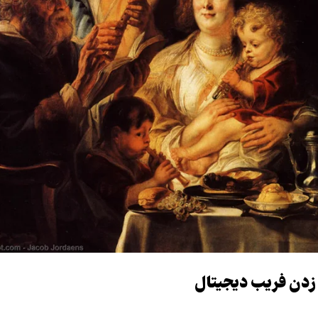
ر زدن فریب دیجیتال