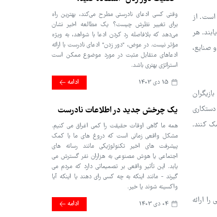
وقتی کسی ادعای نادرستی مطرح می‌کند، بهترین راه
 است. از
برای تغییر نظرش چیست؟ یک مطالعه اخیر نشان
ابند. هر
می‌دهد که بلافاصله رد کردن ادعا با شواهد، به ویژه
مؤثر نیست. در عوض، "دور زدن" ادعای نادرست با ارائه
و صنایع،
ادعاهای متقابل مثبت در مورد موضوع ممکن است
استراتژی بهتری باشد.
15 دی 1403
ادامه
 شدن فزاینده و پیچیدگی بیشتر بازیگران بد، آن را به دشمنی سرسخت تبدیل می‌کند.1،2 این بازیگران
دستکاری
یک چرخش جدید در اطلاعات نادرست
کمک کنند.
همه ما گاهی اوقات حقیقت را کمی اغراق می کنیم.
مشکل واقعی زمانی است که دروغ های ما با کمک
پیشرفت های اخیر تکنولوژیکی مانند رسانه های
اجتماعی یا هوش مصنوعی به هزاران نفر گسترش می
یابد. این تأثیر واقعی بر تصمیماتی دارد که مردم می
گیرند - مانند اینکه به چه کسی رای دهند یا اینکه آیا
واکسینه شوند یا خیر.
ایی را ارائه
04 دی 1403
ادامه