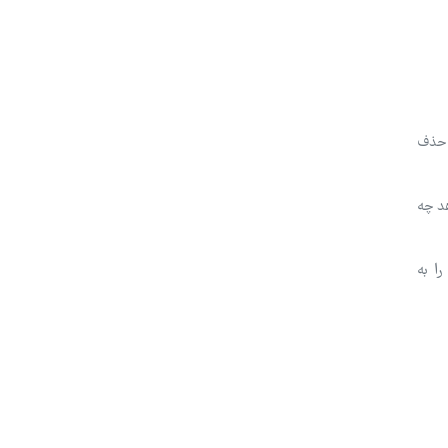
 حذف
د چه
ا به