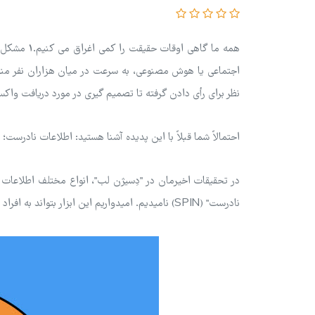
همه ما گاه
نظر برای رأی دادن گرفته تا تصمیم گیری در مورد دریافت واکسن.4, 5
احتمالاً شما قبلاً با این پدیده آشنا هستید: اطلاعات نادرست؛ انتشا
در تحقیقات اخیرمان در "دِسیژن لب"، انواع مختلف اطلاعات ن
نادرست" (SPIN) نامیدیم. امیدواریم این ابزار بتواند به افراد و سازمان ها در مقابله با اطلاعات نادرست و اتخاذ بهترین تصمیمات ممکن کمک کند.