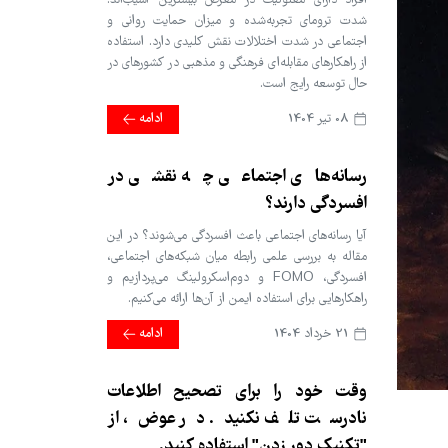
افراد دارای معلولیت در معرض بیشترین آسیب‌اند.
شدت ترومای تجربه‌شده و میزان حمایت روانی و
اجتماعی در شدت اختلالات نقش کلیدی دارد. استفاده
از راهکارهای مقابله‌ای فرهنگی و مذهبی در کشورهای در
حال توسعه رایج است.
08 تير 1404
ادامه
رسانه‌های اجتماعی چه نقشی در
افسردگی دارند؟
آیا رسانه‌های اجتماعی باعث افسردگی می‌شوند؟ در این
مقاله به بررسی علمی رابطه میان شبکه‌های اجتماعی،
افسردگی، FOMO و دوم‌اسکرولینگ می‌پردازیم و
راهکارهایی برای استفاده ایمن از آن‌ها ارائه می‌کنیم.
21 خرداد 1404
ادامه
وقت خود را برای تصحیح اطلاعات
نادرست تلف نکنید. در عوض، از
"تکنیک دور زدن" استفاده کنید.