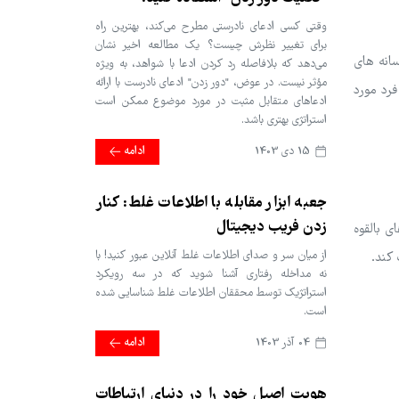
وقتی کسی ادعای نادرستی مطرح می‌کند، بهترین راه
برای تغییر نظرش چیست؟ یک مطالعه اخیر نشان
ند رسانه های
می‌دهد که بلافاصله رد کردن ادعا با شواهد، به ویژه
مؤثر نیست. در عوض، "دور زدن" ادعای نادرست با ارائه
ز انتخاب فرد مورد
ادعاهای متقابل مثبت در مورد موضوع ممکن است
استراتژی بهتری باشد.
15 دی 1403
ادامه
جعبه ابزار مقابله با اطلاعات غلط: کنار
زدن فریب دیجیتال
ی بالقوه
از میان سر و صدای اطلاعات غلط آنلاین عبور کنید! با
نه مداخله رفتاری آشنا شوید که در سه رویکرد
استراتژیک توسط محققان اطلاعات غلط شناسایی شده
است.
04 آذر 1403
ادامه
هویت اصیل خود را در دنیای ارتباطات