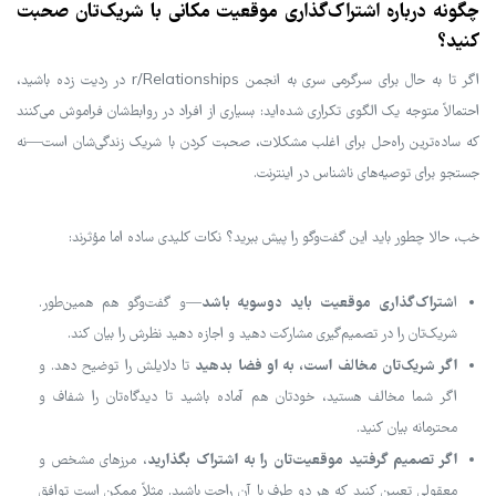
چگونه درباره اشتراک‌گذاری موقعیت مکانی با شریک‌تان صحبت
کنید؟
اگر تا به حال برای سرگرمی سری به انجمن r/Relationships در ردیت زده باشید،
احتمالاً متوجه یک الگوی تکراری شده‌اید: بسیاری از افراد در روابط‌شان فراموش می‌کنند
که ساده‌ترین راه‌حل برای اغلب مشکلات، صحبت کردن با شریک زندگی‌شان است—نه
جستجو برای توصیه‌های ناشناس در اینترنت.
خب، حالا چطور باید این گفت‌وگو را پیش ببرید؟ نکات کلیدی ساده اما مؤثرند:
شتراک‌گذاری موقعیت باید دوسویه باشد
ا
—و گفت‌وگو هم همین‌طور.
شریک‌تان را در تصمیم‌گیری مشارکت دهید و اجازه دهید نظرش را بیان کند.
اگر شریک‌تان مخالف است، به او فضا بدهید
تا دلایلش را توضیح دهد. و
اگر شما مخالف هستید، خودتان هم آماده باشید تا دیدگاه‌تان را شفاف و
محترمانه بیان کنید.
اگر تصمیم گرفتید موقعیت‌تان را به اشتراک بگذارید
، مرزهای مشخص و
معقولی تعیین کنید که هر دو طرف با آن راحت باشید. مثلاً ممکن است توافق