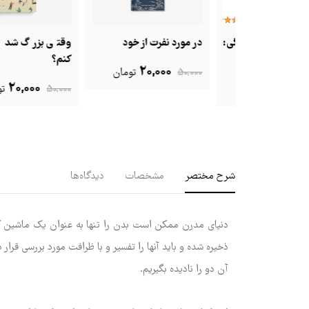
درسه زندگی:
در مورد نفرت از خود
وقتی بزرگ شدم چه ک
ی
کنم؟
20,000
50,000
تومان
20,000
25,
تومان
50,000
تومان
شرح مختصر
مشخصات
دیدگاه‌ها
دنیای مدرن ممکن است بدن را تنها به عنوان یک ماشین ک
ذخیره شده و باید آنها را تفسیر و با ظرافت مورد بررسی قرا
آن دو را نادیده بگیریم.