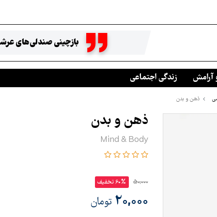
بازچینی صندلی‌های عرشه
 آرامش
زندگی اجتماعی
ی
ذهن و بدن
ذهن و بدن
Mind & Body
50,000
60% تخفیف
20,000
تومان