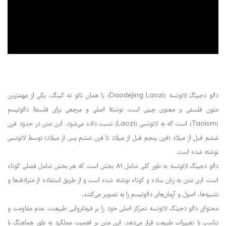
دائو دجینگ لائوتسه (Daodejing Laozi) یا همان تائو ته کینگ، یکی از مهمترین
متون فلسفی و معنوی چینی است. نوشتهٔ اصلی و مرجعی برای فلسفهٔ دائوئیسم
(Taoism) است که به لائوتسی (Laozi) نسبت داده می‌شود. این متن در حدود قرن
ششم قبل از میلاد (قرن پنجم قبل از میلاد تا قرن ششم پس از میلاد) توسط لائوتسی
نوشته شده است.
دائو دجینگ لائوتسه به طور کلی شامل 81 بخش است که هر بخش شامل فصلی کوتاه
است. این متن به زبان ساده و کوتاه نوشته شده است و از طریق استفاده از مترادف‌ها و
تشبیه‌ها، اصول و آرمان‌های دائوئیسم را به تصویر می‌کشد.
محتوای دائو دجینگ لائوتسه تمرکز اصلی خود را بر فرمانروایی طبیعت، عدم مقاومت و
تناسب با تغییرات طبیعت قرار می‌دهد. این متن بر اهمیت عملکرد به طور هماهنگ با