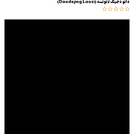
دائو دجینگ لائوتسه (Daodejing Laozi)