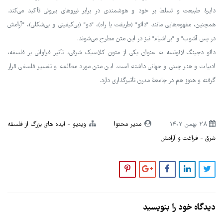
دایرهٔ طبیعت و تسلط بر خود و هوشمندی در برابر نیروهای بیرونی تأکید می‌کند.
همچنین، مفهوم‌هایی مانند "دائو" (طریقت یا راه)، "دو" (بی‌کیفیتی و بی‌شکلی)، "آرامش
در پس آشوب" و "بی‌اشیاء" نیز در این متن مطرح می‌شوند.
دائو دجینگ لائوتسه به عنوان یکی از متون کلاسیک شرقی، تأثیر فراوانی بر فلسفه،
ادبیات و هنر چینی و جهانی داشته است. این متن مورد مطالعه و تفسیر فلسفی قرار
گرفته و هنوز هم در جامعهٔ مدرن تأثیرگذاری دارد.
28 بهمن 1402
مدیر محتوا
ویدیو
ایده های بزرگ از فلسفه
شرق
فراغت و آرامش
دیدگاه خود را بنویسید