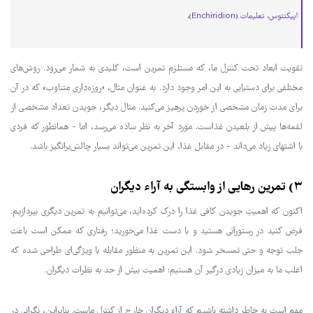
اپیکتتوس، تعلیمات (Enchiridion)،
تقویت ابعاد تحت کنترل ما، که مستلزم تمرین است، کلیدی به شمار می‌رود. روش‌های
مختلفی برای دستیابی به این امر وجود دارد. به عنوان مثال، «روزه‌داری متناوب» که در آن
برای مدت زمان مشخصی از خوردن پرهیز می‌کنید. مثال دیگر، جویدن تعداد مشخصی از
لقمه‌ها پیش از بلعیدن غذاست. مورد آخر به نظر ساده می‌رسد، اما - همانطور که فردی
با اشتهای زیاد می‌داند - در مقابل غذا، این تمرین می‌تواند بسیار چالش‌برانگیز باشد.
۳) تمرین رهایی از وابستگی به آراء دیگران
اکنون که اهمیتِ جویدن کافی غذا را درک کرده‌اید، می‌توانیم به تمرین دیگری بپردازیم.
فرض کنید در رستورانی هستید و با دست غذا می‌خورید؛ رفتاری که ممکن است باعث
جلب توجه و حتی تمسخر شود. این تمرین به منظور مقابله با ویژگی‌ای طراحی شده که
اغلب ما به میزان زیادی درگیر آن هستیم: اهمیت بیش از حد به نظرات دیگران.
مهم است به خاطر داشته باشیم که آراء دیگران خارج از کنترل ماست. بنابراین، نگرانی در