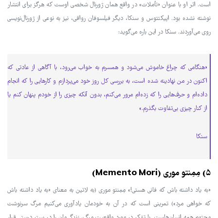
است. اثر او با عنوان «تأملات» در واقع همان ژورنال شخصی اوست که هرگز برای انتشار
نوشته نشده بود. اپیکتتوس و سنکا، دیگر فیلسوفان رواقی، نیز به نوعی از ژورنال‌نویسی
روی می‌آوردند. سنکا در این باره می‌گوید:
«هنگامی که چراغ خاموش می‌شود و همسرم به خواب می‌رود، با آگاهی از عادتی که
اکنون در من نهادینه شده است، به بررسی کل روز خود می‌پردازم و کارهایی را که انجام
داده‌ام و حرف‌هایی را که زده‌ام مرور می‌کنم، بدون آنکه چیزی را از خودم پنهان کنم یا
از کنار چیزی بی‌تفاوت بگذرم.»
سنکا
۵) مِمِنتو موری (Memento Mori)
«به یاد داشته باش که فانی هستی!» مِمِنتو موری (به لاتین به معنای «به یاد داشته باش
که خواهی مرد») تمرینی است که در آن به خودمان یادآوری می‌کنیم مرگ سرنوشت
محتوم همه انسان‌هاست. با تفکر در مورد واقعیت مرگ، زندگی‌مان را در بستر درستی قرار