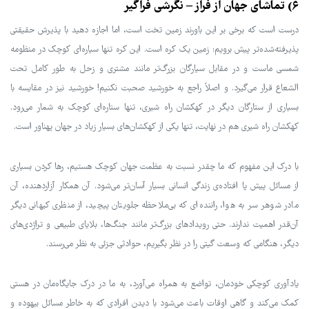
۶) تماشای جهان از فراز – نگرشی فراگیر
درست است که برخی بر این باورند زمین تخت است، اما اجازه دهید با پذیرش حقیقتی
پذیرفته‌شده‌تر پیش برویم: زمین یک کره است. این کره تنها سیاره‌ای کوچک در منظومه
شمسی ماست و در مقابل سیارگان بزرگ‌تر مانند مشتری و زحل به طور کامل تحت
الشعاع قرار می‌گیرد. و اصلاً راجع به خورشید صحبت نکنیم! خورشید نیز در مقایسه با
بسیاری از ستارگان دیگر در کهکشان راه شیری، تنها ستاره‌ای کوچک به شمار می‌رود.
کهکشان راه شیری هم در نهایت، تنها یکی از کهکشان‌های بسیار زیاد در جهان پهناور است.
با درک این مفهوم که ما چقدر نسبت به عظمت جهان کوچک هستیم، رها کردن بسیاری
از مسائل پیش پا افتاده‌ی زندگی انسانی بسیار آسان‌تر می‌شود. آن همکار آزاردهنده، آن
مادر شوهر سر به هوا، راننده‌ای که بی‌ملاحظه جلویتان پیچید، از منظری کیهانی دیگر
آن‌قدر اهمیت ندارند. حتی رویدادهای بزرگ‌تر مانند جنگ‌ها، بلایای طبیعی و تراژدی‌های
دیگر، هنگامی که وسعت گیتی را در نظر بگیریم، حوادثی جزئی به نظر می‌رسند.
یادآوری کوچکی خودمان، تواضع به همراه می‌آورد، به ما در درک جایگاه‌مان در هستی
کمک می‌کند و گاهی اوقات باعث می‌شود با دیدن افرادی که به خاطر مسائل بیهوده و