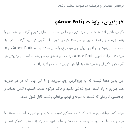
بی‌معنی عصبانی و برآشفته می‌شوند، لبخند بزنیم.
۷) پذیرش سرنوشت (Amor Fati)
نگرانی، ناشی از دغدغه نسبت به نتیجه‌ی خاص است. ما تمایل داریم آینده‌ای مشخص را
رقم بزنیم و از وقوع سناریوی ناخواسته هراس داریم. اما نگرانی در مورد آینده، منجر به
اضطراب می‌شود و رواقیون برای این موضوع، راه‌حلی ساده به نام «Amor Fati» ارائه
می‌دهند. عبارت لاتین «Amor Fati» به معنای «عشق به سرنوشت» است. با پذیرش هر
آنچه در زندگی‌تان رخ می‌دهد، به آرامش درونی دست خواهید یافت.
این بدین معنا نیست که به پوچ‌گرایی روی بیاوریم و با این بهانه که در هر صورت
همه‌چیز رو به راه است، هیچ تلاشی نکنیم و فاقد هرگونه هدف باشیم. داشتن اهداف و
جاه‌طلبی، تا زمانی که نسبت به نتیجه‌ی نهایی بی‌تعلق باشید، قابل قبول است.
فرض کنید نوازنده‌ای هستید که تا حد ممکن تمرین می‌کنید و بهترین قطعات موسیقی را
می‌سازید، اما در عین حال، نسبت به بازخوردها یا شهرت، بی‌تعلق هستید. تمرکز شما از