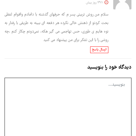
391 روز پیش
سلام من روش تربیتی پسر م که حرفهای گذشته با دامادم واقوام لفظی
بحث کردنو از ذهنش خالی نکرده هر دفعه ای ببینه به طریقی با رفتار به
نوه هایم ی طوری، حس تهاجمی می گیر هکه، نمی‌دونم چکار کنم ،چه
روشی را با این تفکر برای من پیشنهاد می کنید
ارسال پاسخ
دیدگاه خود را بنویسید