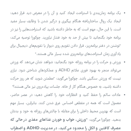
یک برنامه زمان‌بندی با استراحت ایجاد کنید و آن را در معرض دید قرار دهید:
ایجاد یک روال ساختاریافته هنگام پیگیری و درگیر شدن با وظایف بسیار مفید
است. با این حال، مهم است که به خاطر داشته باشید که استراحت‌هایی را نیز در
برنامه خود بگنجانید تا بیش از حد به خود فشار نیاورید. چوکورا توصیه می‌کند:
"نوشتن در دفتر برنامه‌ریز، قرار دادن تقویم روی دیوار یا تقویم‌های دیجیتال برای
یادآوری زمان استراحت‌های برنامه‌ریزی شده بسیار عالی هستند."
ورزش و حرکت را در برنامه روزانه خود بگنجانید: شواهد نشان می‌دهد که ورزش
می‌تواند منجر به بهبود فوری علائم ADHD و عملکردهای شناختی شود. نیازی
نیست که ورزش سنگینی باشد. چوکورا می‌گوید: "مطمئن شوید که هر روز حرکت
داشته باشید، به خصوص هنگام کار از خانه. جلسات پیاده‌روی نیز عالی هستند!"
عادات سالم را حفظ کنید و انتظارات خود را کاهش دهید: در عصر حاضر،
معمول است که همه در مقطعی احساس غرق شدن کنند. بنابراین، بسیار مهم
است که بهترین محیط داخلی را برای مقابله با چالش‌های روزانه به خود و بدنتان
"ورزش، خواب و خوردن غذاهای مغذی در حالی که
بدهید. چوکورا می‌گوید:
مصرف کافئین و الکل را محدود می‌کنید، در مدیریت ADHD و اضطراب