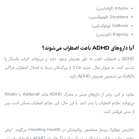
Intuniv (گوانفاسین)
Strattera (اتوموکستین)
Qelbree (ویلوکسازین)
Kapvay (کلونیدین)
آیا داروهای ADHD باعث اضطراب می‌شوند؟
ADHD و اضطراب اغلب به طور همزمان وجود دارند و می‌توانند اثرات یکدیگر را
تشدید کنند. به عنوان مثال، حدود 25% از بزرگسالان مبتلا به اختلال اضطراب فراگیر
(GAD) نیز تشخیص همزمان ADHD دارند.
علاوه بر این، برخی از داروهای مبتنی بر محرک ADHD مانند Adderall یا Ritalin
می‌توانند علائم اضطراب را بدتر کنند. با این حال، این علائم اضطراب ممکن است پس
از مدتی فروکش کنند.
داماریس چوکورا، پرستار متخصص روانپزشکی در Heading Health می‌گوید: "برخی
علائم - مانند بی‌قراری و مشکل در تمرکز - از ویژگی‌های بارز ADHD و اضطراب هستند.