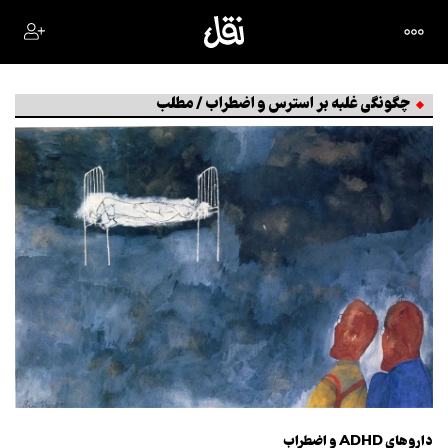
چگونگی غلبه بر استرس و اضطراب / مطلب
داروهای ADHD و اضطراب