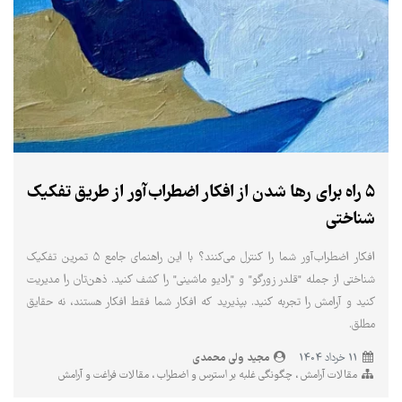
۵ راه برای رها شدن از افکار اضطراب‌آور از طریق تفکیک
شناختی
افکار اضطراب‌آور شما را کنترل می‌کنند؟ با این راهنمای جامع ۵ تمرین تفکیک
شناختی از جمله "قلدر زورگو" و "رادیو ماشینی" را کشف کنید. ذهن‌تان را مدیریت
کنید و آرامش را تجربه کنید. بپذیرید که افکار شما فقط افکار هستند، نه حقایق
مطلق.
مجید ولی محمدی
11 خرداد 1404
مقالات آرامش
چگونگی غلبه بر استرس و اضطراب
مقالات فراغت و آرامش