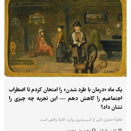
یک ماه «درمان با طرد شدن» را امتحان کردم تا اضطراب
اجتماعیم را کاهش دهم — این تجربه چه چیزی را
نشان داد؟
ظاهراً «خماریِ ناشی از آسیب‌پذیری روانی» کاملاً واقعی است.
مجید ولی محمدی
17 تير 1404