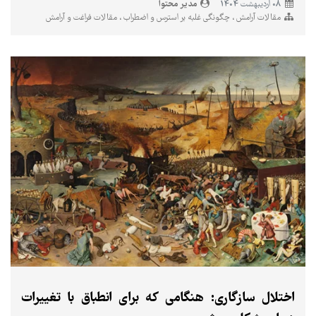
مدیر محتوا
08 ارديبهشت 1404
مقالات آرامش
چگونگی غلبه بر استرس و اضطراب
مقالات فراغت و آرامش
اختلال سازگاری: هنگامی که برای انطباق با تغییرات