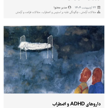
مدیر محتوا
22 ارديبهشت 1404
مقالات آرامش
چگونگی غلبه بر استرس و اضطراب
مقالات فراغت و آرامش
داروهای ADHD و اضطراب