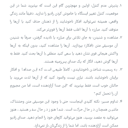
پذیرش عدم کنترل: اولین و مهم‌ترین گام این است که بپذیرید شما در این
موقعیت، کنترل تغییر ایستگاه یا خاموش کردن رادیو را ندارید. دقیقاً مانند زندگی
واقعی، همیشه نمی‌توانید افکار ناخوشایند را از ذهنتان حذف کنید یا آن‌ها را
متوقف کنید. مبارزه با آن‌ها اغلب فقط آن‌ها را قوی‌تر می‌کند.
مشاهده و شنیدن: به جای تلاش برای مبارزه یا نادیده گرفتن، صرفاً به شنیدن
آن موسیقی متن (افکار) بپردازید. آن‌ها را مشاهده کنید، بدون اینکه به آن‌ها
واکنش هیجانی قوی نشان دهید یا سعی کنید منطقی با آن‌ها بحث کنید. فقط به
آن‌ها گوش دهید، انگار که یک صدای پس‌زمینه هستند.
به رسمیت شناختن ناخوشایندی: کاملاً طبیعی است که این صداها و افکار
برایتان ناخوشایند باشند. نیازی نیست وانمود کنید که از آن‌ها لذت می‌برید یا
حالتان خوب است. فقط بپذیرید که "این صدا آزاردهنده است، اما من مجبورم
آن را تحمل کنم."
تداوم مسیر: نکته کلیدی اینجاست: حتی با وجود این موسیقی متن وحشتناک،
ماشین همچنان در حال حرکت است. شما هنوز در حال سفر هستید، هنوز
می‌توانید به مقصد برسید، هنوز می‌توانید کارهای خود را انجام دهید. صدای رادیو
ممکن است آزاردهنده باشد، اما شما را از زندگی‌تان باز نمی‌دارد.