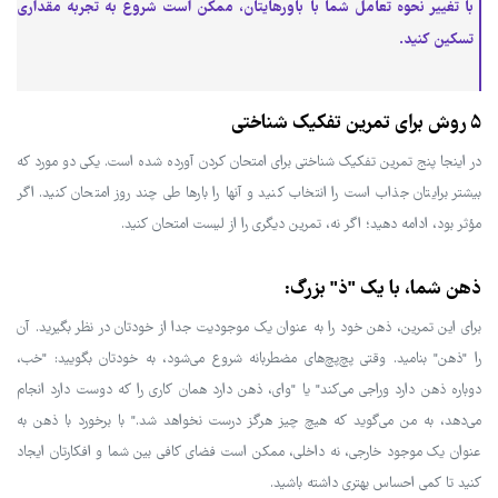
با تغییر نحوه تعامل شما با باورهایتان، ممکن است شروع به تجربه مقداری
تسکین کنید.
۵ روش برای تمرین تفکیک شناختی
در اینجا پنج تمرین تفکیک شناختی برای امتحان کردن آورده شده است. یکی دو مورد که
بیشتر برایتان جذاب است را انتخاب کنید و آنها را بارها طی چند روز امتحان کنید. اگر
مؤثر بود، ادامه دهید؛ اگر نه، تمرین دیگری را از لیست امتحان کنید.
ذهن شما، با یک "ذ" بزرگ:
برای این تمرین، ذهن خود را به عنوان یک موجودیت جدا از خودتان در نظر بگیرید. آن
را "ذهن" بنامید. وقتی پچ‌پچ‌های مضطربانه شروع می‌شود، به خودتان بگویید: "خب،
دوباره ذهن دارد وراجی می‌کند" یا "وای، ذهن دارد همان کاری را که دوست دارد انجام
می‌دهد، به من می‌گوید که هیچ چیز هرگز درست نخواهد شد." با برخورد با ذهن به
عنوان یک موجود خارجی، نه داخلی، ممکن است فضای کافی بین شما و افکارتان ایجاد
کنید تا کمی احساس بهتری داشته باشید.