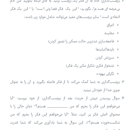
برچسب‌گذاری: حالا به آن فکر یک برچسب بزنید. به جای اینکه بگویید "من آدم
بی‌عرضه‌ای هستم"، بگویید: "این یک فکر قضاوتی است" یا "این یک فکر
انتقادی است." سایر برچسب‌های مفید می‌توانند شامل موارد زیر باشند:
اغراق
مقایسه
فاجعه‌سازی (بدترین حالت ممکن را تصور کردن)
بایدها/نبایدها
سرزنش کردن
نشخوار فکری (تکرار مکرر یک فکر)
نگرانی بیهوده
برچسب‌گذاری به شما کمک می‌کند تا از فکر فاصله بگیرید و آن را به عنوان
چیزی جدا از خودتان ببینید.
سوال پرسیدن (پیش از خرید): بعد از برچسب‌گذاری، از خود بپرسید: "آیا
می‌خواهم این فکر را بخرم که من __________ هستم؟" (جای خالی را با
محتوای اصلی فکر پر کنید، مثلاً "آیا می‌خواهم این فکر را بخرم که من
شکست‌خورده هستم؟"). این سوال به شما یادآوری می‌کند که شما قدرت