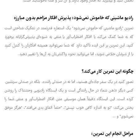
تحمل کنید و بپذیرید که افکار وجود دارند و آن سر و صدا ناخوشایند است.
رادیو ماشینی که خاموش نمی‌شود: پذیرش افکار مزاحم بدون مبارزه
تمرین "رادیو ماشینی که خاموش نمی‌شود" یک استعاره قدرتمند در تفکیک شناختی است
که به شما کمک می‌کند با افکار اضطراب‌آور یا منفی به شیوه‌ای پذیرش‌گرایانه برخورد
کنید. این تمرین بر این ایده تأکید دارد که شما نمی‌توانید همیشه افکارتان را کنترل کنید
یا از شرشان خلاص شوید، اما می‌توانید نحوه واکنش‌تان به آن‌ها را تغییر دهید.
چگونه این تمرین کار می‌کند؟
تصور کنید در یک سفر جاده‌ای هستید، اما نه در صندلی راننده، بلکه در صندلی سرنشین.
کسی دیگر (ذهن شما) در حال رانندگی است و یک ایستگاه رادیویی وحشتناک را روشن
کرده است. این ایستگاه دقیقاً همان موسیقی متن افکار اضطراب‌آور و منفی شما را
پخش می‌کند: "تو به اندازه کافی خوب نیستی"، "حتماً اتفاق بدی می‌افتد"، "هرگز موفق
نمی‌شوی" و ...
مراحل انجام این تمرین: