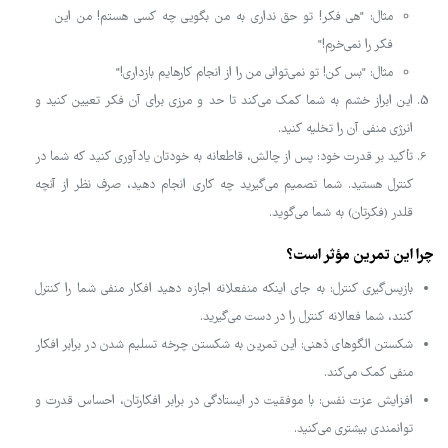
مثال: "هی فکر! تو حق نداری به من بگویی چه کسی هستم! من این
فکر را نمی‌خرم!"
مثال: "بس کن! تو نمی‌توانی من را از انجام کارهایم بازداری!"
این ابراز خشم به شما کمک می‌کند تا حد و مرزی برای آن فکر تعیین کنید و
انرژی منفی آن را تخلیه کنید.
تأکید بر قدرت خود: پس از چالش، قاطعانه به خودتان یادآوری کنید که شما در
کنترل هستید. شما تصمیم می‌گیرید چه کاری انجام دهید، صرف نظر از آنچه
قلدر (فکرتان) به شما می‌گوید.
چرا این تمرین مؤثر است؟
بازپس‌گیری کنترل: به جای اینکه منفعلانه اجازه دهید افکار منفی شما را کنترل
کنند، شما فعالانه کنترل را در دست می‌گیرید.
شکستن الگوهای ذهنی: این تمرین به شکستن چرخه تسلیم شدن در برابر افکار
منفی کمک می‌کند.
افزایش عزت نفس: با موفقیت در ایستادگی در برابر افکارتان، احساس قدرت و
توانمندی بیشتری می‌کنید.