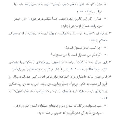
مثال: "تو به اندازه کافی خوب نیستی." (این قلدر می‌خواهد شما را
بی‌ارزش جلوه دهد.)
مثال: "اگر این کار را انجام دهی، حتماً شکست می‌خوری." (این قلدر
می‌خواهد شما را از تلاش بازدارد.)
به چالش کشیدن قلدر: حالا با شجاعت در برابر این قلدر بایستید و از آن سوالی
محکم بپرسید:
"چه کسی اینجا مسئول است؟"
"آیا فکر من مسئول است یا من مسئولم؟"
این سوال به شما کمک می‌کند تا خط مرزی بین خودتان و فکرتان را مشخص
کنید. این لحظه‌ای است که قدرت را از فکر می‌گیرید و به خودتان بازمی‌گردانید.
ابراز خشم سالم (اختیاری و با احتیاط): برای برخی افراد، کمی عصبانیت سالم و
ابراز آن نسبت به فکر، می‌تواند بسیار رهایی‌بخش باشد. این به معنای پرخاشگری
به دیگران نیست، بلکه ابراز قاطعانه و درونی خشم نسبت به فکر کنترل‌کننده
است.
شما می‌توانید از کلمات تند و تیز و قاطعانه استفاده کنید (حتی در ذهن
خودتان) تا به آن فکر بگویید که قدرتی بر شما ندارد.