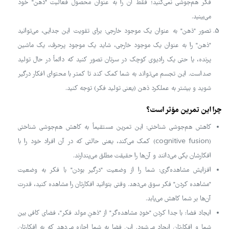
فکر هم‌جوشی نمی‌کنید؛ فقط آن را به عنوان محصول فعالیت "ذهن" خود
می‌بینید.
تصور "ذهن" به عنوان یک موجود خارجی: برای تقویت این جدایی، می‌توانید
"ذهن" را به عنوان یک موجود خارجی، شاید یک موجود پرحرف، یک ماشین
پرنده، یا حتی یک رادیوی کوچک در سرتان تصور کنید که دائماً در حال تولید
صداست. این تجسم می‌تواند به شما کمک کند تا کمتر با محتوای افکار درگیر
شوید و بیشتر به عملکرد ذهن (یعنی تولید فکر) توجه کنید.
چرا این تمرین مؤثر است؟
کاهش هم‌جوشی شناختی: این تمرین مستقیماً به کاهش هم‌جوشی شناختی
(cognitive fusion) کمک می‌کند، یعنی حالتی که در آن افراد خود را با
افکارشان یکی می‌دانند و آن‌ها را حقیقت مطلق می‌پندارند.
افزایش مشاهده‌گری: شما را از وضعیت "درگیر بودن" با فکر به وضعیت
"مشاهده کردن" فکر سوق می‌دهد. وقتی بتوانید افکارتان را مشاهده کنید، قدرت
آن‌ها بر شما کاهش می‌یابد.
ایجاد فضا: با جدا کردن "خودِ مشاهده‌گر" از "ذهنِ مولد فکر"، فضای کافی بین
شما و افکارتان ایجاد می‌شود. این فضا به شما اجازه می‌دهد که به افکارتان