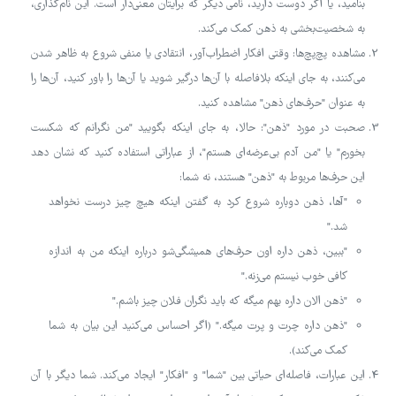
بنامید، یا اگر دوست دارید، نامی دیگر که برایتان معنی‌دار است. این نام‌گذاری،
به شخصیت‌بخشی به ذهن کمک می‌کند.
مشاهده پچ‌پچ‌ها: وقتی افکار اضطراب‌آور، انتقادی یا منفی شروع به ظاهر شدن
می‌کنند، به جای اینکه بلافاصله با آن‌ها درگیر شوید یا آن‌ها را باور کنید، آن‌ها را
به عنوان "حرف‌های ذهن" مشاهده کنید.
صحبت در مورد "ذهن": حالا، به جای اینکه بگویید "من نگرانم که شکست
بخورم" یا "من آدم بی‌عرضه‌ای هستم"، از عباراتی استفاده کنید که نشان دهد
این حرف‌ها مربوط به "ذهن" هستند، نه شما:
"آها، ذهن دوباره شروع کرد به گفتن اینکه هیچ چیز درست نخواهد
شد."
"ببین، ذهن داره اون حرف‌های همیشگی‌شو درباره اینکه من به اندازه
کافی خوب نیستم می‌زنه."
"ذهن الان داره بهم میگه که باید نگران فلان چیز باشم."
"ذهن داره چرت و پرت میگه." (اگر احساس می‌کنید این بیان به شما
کمک می‌کند).
این عبارات، فاصله‌ای حیاتی بین "شما" و "افکار" ایجاد می‌کند. شما دیگر با آن