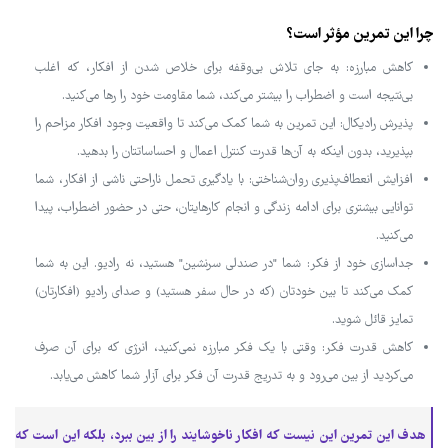
چرا این تمرین مؤثر است؟
کاهش مبارزه: به جای تلاش بی‌وقفه برای خلاص شدن از افکار، که اغلب
بی‌نتیجه است و اضطراب را بیشتر می‌کند، شما مقاومت خود را رها می‌کنید.
پذیرش رادیکال: این تمرین به شما کمک می‌کند تا واقعیت وجود افکار مزاحم را
بپذیرید، بدون اینکه به آن‌ها قدرت کنترل اعمال و احساساتتان را بدهید.
افزایش انعطاف‌پذیری روان‌شناختی: با یادگیری تحمل ناراحتی ناشی از افکار، شما
توانایی بیشتری برای ادامه زندگی و انجام کارهایتان، حتی در حضور اضطراب، پیدا
می‌کنید.
جداسازی خود از فکر: شما "در صندلی سرنشین" هستید، نه رادیو. این به شما
کمک می‌کند تا بین خودتان (که در حال سفر هستید) و صدای رادیو (افکارتان)
تمایز قائل شوید.
کاهش قدرت فکر: وقتی با یک فکر مبارزه نمی‌کنید، انرژی که برای آن صرف
می‌کردید از بین می‌رود و به تدریج قدرت آن فکر برای آزار شما کاهش می‌یابد.
هدف این تمرین این نیست که افکار ناخوشایند را از بین ببرد، بلکه این است که