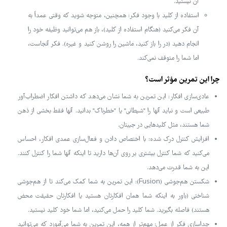
آن نیستید.
استفاده از کلید با وجود فکر: همچنین، متوجه شوید که وقتی عمداً به
آن فکر می‌کنید (هنگام استفاده از کلید)، باز هم می‌توانید وظیفه خود را
انجام دهید (در را باز کنید، ماشین را روشن کنید و غیره). فکر آنجاست،
اما شما را متوقف نمی‌کند.
چرا این تمرین مؤثر است؟
عادی‌سازی افکار: این تمرین به شما نشان می‌دهد که داشتن افکار اضطراب‌آور
طبیعی است و نباید آنها را "شیطانی" یا "خطرناک" بدانید. آنها فقط بخشی از ذهن
شما هستند، مثل کلیدهایی در جیبتان.
افزایش کنترل درک شده: با اختصاص دادن و فعال‌سازی عمدی افکار، احساس
می‌کنید که شما کنترل بیشتری بر روی آن‌ها دارید تا اینکه آنها شما را کنترل کنند.
این به شما قدرت می‌دهد.
شکستن هم‌جوشی (Fusion): این تمرین به شما کمک می‌کند تا از هم‌جوشی
شناختی (باور به اینکه شما همان افکارتان هستید یا افکارتان حقیقت محض
هستند) فاصله بگیرید. شما کلید را حمل می‌کنید، اما شما خود کلید نیستید.
جداسازی فکر از عمل: مهم‌تر از همه، این تمرین به شما می‌آموزد که می‌توانید