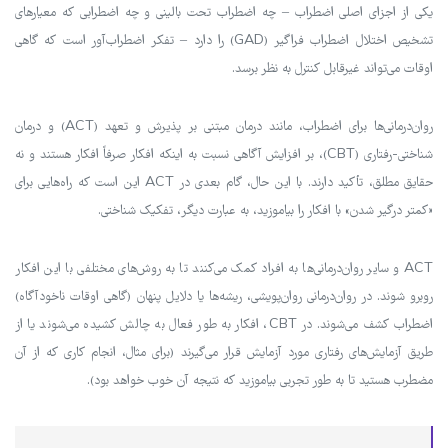
یکی از اجزای اصلی اضطراب – چه اضطراب تحت بالینی و چه اضطرابی که معیارهای
تشخیص اختلال اضطراب فراگیر (GAD) را دارد – تفکر اضطراب‌آور است که گاهی
اوقات می‌تواند غیرقابل کنترل به نظر برسد.
روان‌درمانی‌ها برای اضطراب، مانند درمان مبتنی بر پذیرش و تعهد (ACT) و درمان
شناختی-رفتاری (CBT)، بر افزایش آگاهی نسبت به اینکه افکار صرفاً افکار هستند و نه
حقایق مطلق، تأکید دارند. با این حال، گام بعدی در ACT این است که راه‌هایی برای
«کمتر درگیر شدن» با افکار را بیاموزید، به عبارت دیگر، تفکیک شناختی.
ACT و سایر روان‌درمانی‌ها به افراد کمک می‌کنند تا به روش‌های مختلفی با این افکار
روبرو شوند. در روان‌درمانی روان‌پویشی، ریشه‌ها یا دلایل پنهان (گاهی اوقات ناخودآگاه)
اضطراب کشف می‌شوند. در CBT، افکار به طور فعال به چالش کشیده می‌شوند یا از
طریق آزمایش‌های رفتاری مورد آزمایش قرار می‌گیرند (برای مثال، انجام کاری که از آن
مضطرب هستید تا به طور تجربی بیاموزید که نتیجه آن خوب خواهد بود).