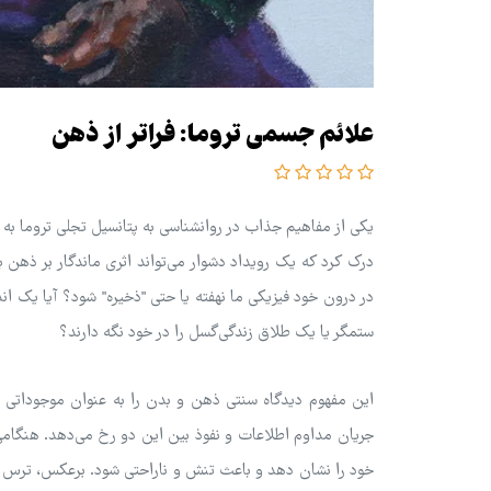
علائم جسمی تروما: فراتر از ذهن
یکی از مفاهیم جذاب در روانشناسی به پتانسیل تجلی تروما به 
درک کرد که یک رویداد دشوار می‌تواند اثری ماندگار بر ذهن 
در درون خود فیزیکی ما نهفته یا حتی "ذخیره" شود؟ آیا یک اندام
ستمگر یا یک طلاق زندگی‌گسل را در خود نگه دارند؟
این مفهوم دیدگاه سنتی ذهن و بدن را به عنوان موجوداتی م
جریان مداوم اطلاعات و نفوذ بین این دو رخ می‌دهد. هنگامی 
خود را نشان دهد و باعث تنش و ناراحتی شود. برعکس، ترس شد