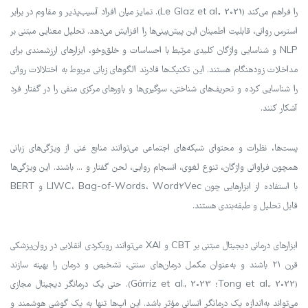
را فراهم می‌کند (Le Glaz et al., 2021). تمایز میان افراد آسیب‌پذیر و مقاوم در برابر
استرس روانی، قابلیت اطمینان این پیش‌بینی‌ها را افزایش می‌دهد. تحلیل معنایی مبتنی بر
NLP و شناسایی واژگان کلیدی مرتبط با احساسات و خلق‌وخو، ابزارهای ارزشمندی برای
مداخلات زودهنگام هستند. این تکنیک‌ها قادرند الگوهای زبانی مربوط به اختلالات روانی
را شناسایی کرده و تحریف‌های شناختی، سوگیری‌ها و باورهای مرکزی منفی را در گفتار فرد
آشکار کنند.
پست‌ها، نظرات و محتوای شبکه‌های اجتماعی می‌توانند منابع غنی از ویژگی‌های زبانی
همچون فراوانی واژگان، تنوع لغوی، انسجام روایی، لحن گفتار و ... باشند. این ویژگی‌ها
با استفاده از ابزارهایی چون LIWC، Bag-of-Words، Word2Vec و BERT
قابل تحلیل و طبقه‌بندی هستند.
ابزارهای درمانی دیجیتال مبتنی بر CBT و XAI می‌توانند رویکردی انقلابی در روان‌پزشکی
قرن ۲۱ باشند و به‌عنوان مکمل درمان‌های سنتی، تشخیص و درمان را بهینه سازند
(Tong et al., 2022؛ Górriz et al., 2023). حتی یک درمانگر دیجیتال مجازی
می‌تواند به‌اندازه یک درمانگر انسانی مؤثر باشد. این اپ‌ها تنها به یک گوشی هوشمند و