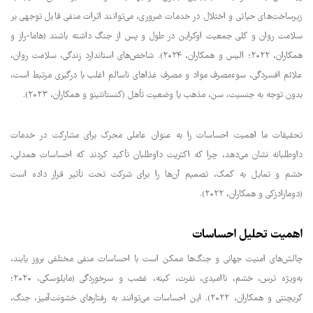
زیرساخت‌های حیاتی و اختلال در خدمات ضروری، می‌توانند اثرات منفی قابل توجهی بر
سلامت روان و کلی جمعیت اوکراین در طول و پس از جنگ داشته باشند (هاما-راز و
همکاران، ۲۰۲۲؛ الیس و همکاران، ۲۰۲۴). شاخص‌های استاندارد زندگی، سلامت روان،
علائم افسردگی، سوءمصرف مواد و مصرف غذاهای ناسالم اغلب با درگیری مرتبط است،
بدون توجه به جنسیت، سن، مذهب یا وضعیت تأهل (کنستانتینو و همکاران، ۲۰۲۳).
تحقیقات ما اهمیت احساسات را به عنوان عاملی محرک برای مشارکت در خدمات
داوطلبانه نشان می‌دهد، چرا که اکثریت داوطلبان تأکید کردند که احساسات همدلی،
خشم و تمایل به کمک، تصمیم آن‌ها را برای شرکت تحت تأثیر قرار داده است
(دومارادزکی و همکاران، ۲۰۲۲).
اهمیت تحلیل احساسات
چالش‌های امنیت جهانی و جنگ‌ها ممکن است با احساسات منفی مختلفی بروز یابند،
به‌ویژه ترس، خشم، ناامیدی، نفرت، کینه، غضب و سرخوردگی (مایلوسکی، ۲۰۲۰؛
کریچنتی و همکاران، ۲۰۲۲). این احساسات می‌توانند به رفتارهای خشونت‌آمیز، جنگ،