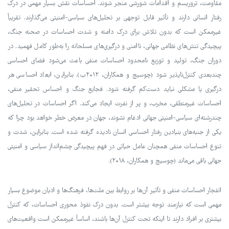
مقاومت، تروریسم و اقدامات شورشی منجر شوند. احساسات نقش بسیار مهمی در درک
رفتار انسانی دارند و تأثیر قابل توجهی بر تحلیل‌های سیاسی-امنیتی می‌گذارند. تقریباً
غیرممکن است که بدون تلاش برای درک دامنه و شدت احساسات در صحنه جنگ،
پیچیدگی تنش‌های نظامی جهانی، ناامنی و درگیری‌های مسلحانه را به‌طور کامل فهمید. در
دوران جنگ، تولید و توزیع نامحدود احساسات منفی باعث می‌شود فضای احساسی
چندبعدی کنترل‌ناپذیر شود (چوسیچ و همکاران، ۲۰۱۲ب). بنابراین، ابعاد احساسی هر
درگیری یا مشکلی نباید دست‌کم گرفته شود. فجایع جنگ و احساس تحقیر منفی،
احساسات غیرمنطقی، مخرب، و پر از نفرت ایجاد می‌کند. اگر احساسات در تحلیل‌های
چندرشته‌ای سیاسی-امنیتی جهانی ادغام نشوند، جهان در معرض خطر خواهد بود چرا که
یکی از جنبه‌های بنیادین رفتار احساسی انسان نادیده گرفته شده است. بنابراین، شدت و
تنوع احساسات منفی همچنان عامل حیاتی در فهم پیچیدگی چشم‌انداز سیاسی و امنیتی
جهانی باقی می‌ماند (چوسیچ و همکاران، ۲۰۱۸).
انفجار احساسات منفی و تأثیر آن‌ها بر روابط بین ملت‌ها، فرهنگ‌ها و ادیان موضوع بسیار
مهمی است که نیازمند توجه بیشتر است. بدون درک نفوذ محوری احساسات، که کنترل
بیشتری بر افراد دارند تا اینکه تحت کنترل آن‌ها باشند، اساساً غیرممکن است واقعیت‌های