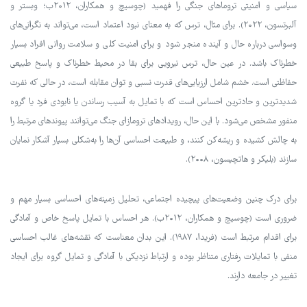
سیاسی و امنیتی تروماهای جنگی را فهمید (چوسیچ و همکاران، ۲۰۱۲ب؛ وبستر و
آلبرتسون، ۲۰۲۲). برای مثال، ترس که به معنای نبود اعتماد است، می‌تواند به نگرانی‌های
وسواسی درباره حال و آینده منجر شود و برای امنیت کلی و سلامت روانی افراد بسیار
خطرناک باشد. در عین حال، ترس نیرویی برای بقا در محیط خطرناک و پاسخ طبیعی
حفاظتی است. خشم شامل ارزیابی‌های قدرت نسبی و توان مقابله است، در حالی که نفرت
شدیدترین و حادترین احساس است که با تمایل به آسیب رساندن یا نابودی فرد یا گروه
منفور مشخص می‌شود. با این حال، رویدادهای ترومازای جنگ می‌توانند پیوندهای مرتبط را
به چالش کشیده و ریشه‌کن کنند، و طبیعت احساسی آن‌ها را به‌شکلی بسیار آشکار نمایان
سازند (بلیکر و هاتچیسون، ۲۰۰۸).
برای درک چنین وضعیت‌های پیچیده اجتماعی، تحلیل زمینه‌های احساسی بسیار مهم و
ضروری است (چوسیچ و همکاران، ۲۰۱۲ب). هر احساس با تمایل پاسخ خاص و آمادگی
برای اقدام مرتبط است (فریدا، ۱۹۸۷). این بدان معناست که نقشه‌های غالب احساسی
منفی با تمایلات رفتاری متناظر بوده و ارتباط نزدیکی با آمادگی و تمایل گروه برای ایجاد
تغییر در جامعه دارند.