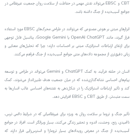
CBT و EBSC می‌تواند نقش مهمی در حفاظت از سلامت روان جمعیت غیرنظامی در
جوامع آسیب‌دیده از جنگ داشته باشد.
ابزارهای مبتنی بر هوش مصنوعی که می‌توانند در طراحی محرک‌های EBSC مورد استفاده
قرار گیرند، مانند OpenAI ChatGPT یا Google Gemini، پتانسیل قابل توجهی
برای ارتقای ارتباطات استراتژیک مبتنی بر احساسات دارند؛ چرا که تحلیل‌های معنایی و
زبانی دقیق‌تری از مجموعه داده‌های متنی جوامع آسیب‌دیده از جنگ فراهم می‌کنند.
انسان در حلقه فرآیند به کمک ChatGPT و Gemini می‌تواند در طراحی و توسعه
پیام‌های احساسی نشانه‌گذاری‌شده که در میان جمعیت هدف طنین‌انداز می‌شوند، کمک
کند و تأثیر ارتباطات استراتژیک را در شکل‌دهی به نقشه‌های احساسی غالب انسان‌ها به
سمت مثبت‌تر، از طریق CBT و EBSC افزایش دهد.
تأثیر جنگ و تروما بر سلامت روان به ویژه برای غیرنظامیانی که در شرایط دائمی ترس،
ناامیدی، رنج، وحشت، اندوه و تحقیر زندگی می‌کنند، بسیار ویرانگر است. افراد در جوامع
آسیب‌دیده از جنگ در معرض رویدادهای بسیار ترومازا و استرس‌زایی قرار دارند که