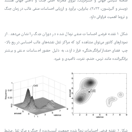
صحنه سیاسی جهانی و استراتژیک، نیروی محرکه اصلی جنگ و ناامنی جهانی هستند
(وبستر و آلبرتسون، ۲۰۲۲). بنابراین، برآورد و ارزیابی احساسات منفی غالب در زمان جنگ
و تروما اهمیت فراوانی دارد.
شکل ۱ نقشه فرضی احساسات منفی نرمال شده در دوران جنگ را نشان می‌دهد. از
نمودارهای کانتور می‌توان مشاهده کرد که مراکز ثقل نقشه‌های غالب احساسی در ربع بالا-
چپ فضای «مقدار/برانگیختگی» قرار دارند، به دلیل حضور احساسات منفی و بیشتر
برانگیزاننده مانند ترس، خشم، نفرت، ناامیدی و غیره.
شکل ۱. نقشه فرضی احساسات نرمال‌شده جمعیت آسیب‌دیده از جنگ و مرکز ثقل مرتبط