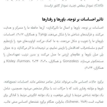
(CoG): نمودار سطحی (چپ)، نمودار کانتور (راست).
تأثیر احساسات بر توجه، باورها و رفتارها
احساسات بر توجه، باورها و اعمال ما تأثیرگذارند؛ آن‌ها حافظه ما را متمرکز و هدایت
می‌کنند و فرآیندهای شناختی ما را شکل می‌دهند (Tyng و همکاران، ۲۰۱۷). احساسات
باورهای ما را تقویت و شکل می‌دهند، به ما کمک می‌کنند اولویت‌های خود را بازتنظیم
کنیم و سلسله‌مراتب اهداف‌مان را بازبینی نماییم، بر ترجیحات ما اثر می‌گذارند و به عنوان
پلی میان باورها و نظام‌های ارزشی ما عمل می‌کنند و بدین ترتیب تعهدات‌مان را
مستحکم‌تر می‌سازند (Gonzalez و همکاران، ۲۰۲۰؛ Furman، ۲۰۲۴؛ Kisley و
همکاران، ۲۰۲۴).
برآورد حالات احساسی غالب می‌تواند شامل عناصر مختلفی مانند احساسات تجمع‌یافته،
باورها و مؤلفه رفتاری باشد که با حرکات تند یا بیانگر مشخص می‌شود. همچنین، شامل
یک مؤلفه شناختی مرتبط با ارزیابی موقعیت و یک مؤلفه انگیزشی مرتبط با آمادگی برای
فعالیت است (Scherer، ۱۹۸۴). بنابراین، هنگام برآورد نقشه‌های احساسی منفی غالب،