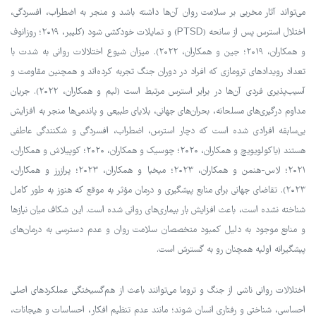
می‌تواند آثار مخربی بر سلامت روان آن‌ها داشته باشد و منجر به اضطراب، افسردگی،
اختلال استرس پس از سانحه (PTSD) و تمایلات خودکشی شود (کلیبر، ۲۰۱۹؛ روزانوف
و همکاران، ۲۰۱۹؛ جین و همکاران، ۲۰۲۲). میزان شیوع اختلالات روانی به شدت با
تعداد رویدادهای ترومازی که افراد در دوران جنگ تجربه کرده‌اند و همچنین مقاومت و
آسیب‌پذیری فردی آن‌ها در برابر استرس مرتبط است (لیم و همکاران، ۲۰۲۲). جریان
مداوم درگیری‌های مسلحانه، بحران‌های جهانی، بلایای طبیعی و پاندمی‌ها منجر به افزایش
بی‌سابقه افرادی شده است که دچار استرس، اضطراب، افسردگی و شکنندگی عاطفی
هستند (یاکولویویچ و همکاران، ۲۰۲۰؛ چوسیک و همکاران، ۲۰۲۰؛ کوپیلاش و همکاران،
۲۰۲۱؛ لاس-هنمن و همکاران، ۲۰۲۳؛ میخیا و همکاران، ۲۰۲۳؛ پرازرز و همکاران،
۲۰۲۳). تقاضای جهانی برای منابع پیشگیری و درمان مؤثر به موقع که هنوز به طور کامل
شناخته نشده است، باعث افزایش بار بیماری‌های روانی شده است. این شکاف میان نیازها
و منابع موجود به دلیل کمبود متخصصان سلامت روان و عدم دسترسی به درمان‌های
پیشگیرانه اولیه همچنان رو به گسترش است.
اختلالات روانی ناشی از جنگ و تروما می‌توانند باعث از هم‌گسیختگی عملکردهای اصلی
احساسی، شناختی و رفتاری انسان شوند؛ مانند عدم تنظیم افکار، احساسات و هیجانات،