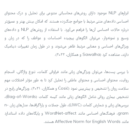
ابزارهای NLP موجود دارای روش‌های محاسباتی متنوعی برای تحلیل و درک محتوای
احساسی داده‌های متنی مرتبط با جوامع جنگ‌زده هستند که امکان بینش بهتر و عمیق‌تر
درباره حالات احساسی آن‌ها را فراهم می‌آورد. با استفاده از روش‌های NLP و داده‌های
وسیع و نمونه‌وار، می‌توان الگوهای پیچیده احساسات و عواطف را که در زبان و
ویژگی‌های احساسی و معنایی مرتبط ظاهر می‌شوند و در طول زمان تغییرات دینامیک
دارند، مشاهده کرد (Sawalha و همکاران، ۲۰۲۲).
با بررسی پست‌ها، می‌توان ویژگی‌های زبانی مانند فراوانی کلمات، تنوع واژگانی، انسجام
روایت، محتوای احساسی و محتوای عاطفی را تحلیل کرد تا به طور مؤثر اختلالات مهم
سلامت روان را تشخیص و پیش‌بینی نمود (Ćosić و همکاران، ۲۰۲۱). ویژگی‌های رایج در
تشخیص بیماری روانی شامل الگوهای زبانی مانند کیسه کلمات (Bag-of-Words)،
بررسی‌های زبانی و شمارش کلمات (LIWC)، طول جملات و پاراگراف‌ها، مدل‌های زبان n-
gram، فرهنگ‌های احساسی مانند WordNet-affect و پایگاه‌های داده استاندارد
مانند Affective Norm for English Words هستند.