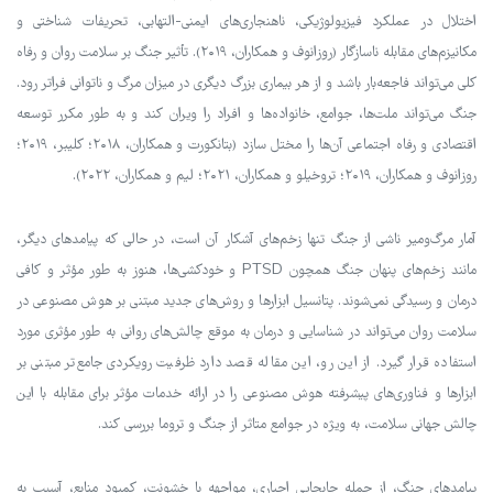
اختلال در عملکرد فیزیولوژیکی، ناهنجاری‌های ایمنی-التهابی، تحریفات شناختی و
مکانیزم‌های مقابله ناسازگار (روزانوف و همکاران، ۲۰۱۹). تأثیر جنگ بر سلامت روان و رفاه
کلی می‌تواند فاجعه‌بار باشد و از هر بیماری بزرگ دیگری در میزان مرگ و ناتوانی فراتر رود.
جنگ می‌تواند ملت‌ها، جوامع، خانواده‌ها و افراد را ویران کند و به طور مکرر توسعه
اقتصادی و رفاه اجتماعی آن‌ها را مختل سازد (بتانکورت و همکاران، ۲۰۱۸؛ کلیبر، ۲۰۱۹؛
روزانوف و همکاران، ۲۰۱۹؛ تروخیلو و همکاران، ۲۰۲۱؛ لیم و همکاران، ۲۰۲۲).
آمار مرگ‌ومیر ناشی از جنگ تنها زخم‌های آشکار آن است، در حالی که پیامدهای دیگر،
مانند زخم‌های پنهان جنگ همچون PTSD و خودکشی‌ها، هنوز به طور مؤثر و کافی
درمان و رسیدگی نمی‌شوند. پتانسیل ابزارها و روش‌های جدید مبتنی بر هوش مصنوعی در
سلامت روان می‌تواند در شناسایی و درمان به موقع چالش‌های روانی به طور مؤثری مورد
استفاده قرار گیرد. از این رو، این مقاله قصد دارد ظرفیت رویکردی جامع‌تر مبتنی بر
ابزارها و فناوری‌های پیشرفته هوش مصنوعی را در ارائه خدمات مؤثر برای مقابله با این
چالش جهانی سلامت، به ویژه در جوامع متاثر از جنگ و تروما بررسی کند.
پیامدهای جنگ، از جمله جابجایی اجباری، مواجهه با خشونت، کمبود منابع، آسیب به