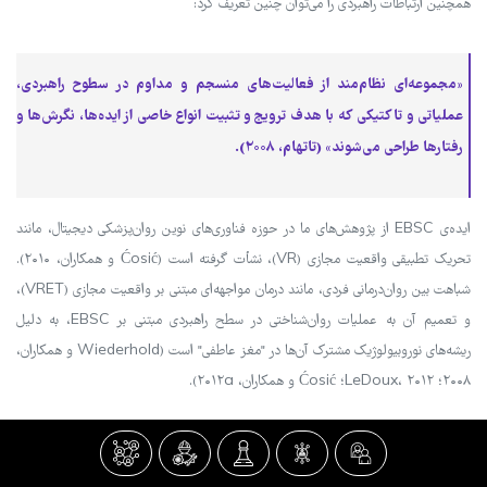
همچنین ارتباطات راهبردی را می‌توان چنین تعریف کرد:
«مجموعه‌ای نظام‌مند از فعالیت‌های منسجم و مداوم در سطوح راهبردی،
عملیاتی و تاکتیکی که با هدف ترویج و تثبیت انواع خاصی از ایده‌ها، نگرش‌ها و
رفتارها طراحی می‌شوند» (تاتهام، ۲۰۰۸).
ایده‌ی EBSC از پژوهش‌های ما در حوزه فناوری‌های نوین روان‌پزشکی دیجیتال، مانند
تحریک تطبیقی واقعیت مجازی (VR)، نشأت گرفته است (Ćosić و همکاران، ۲۰۱۰).
شباهت بین روان‌درمانی فردی، مانند درمان مواجهه‌ای مبتنی بر واقعیت مجازی (VRET)،
و تعمیم آن به عملیات روان‌شناختی در سطح راهبردی مبتنی بر EBSC، به دلیل
ریشه‌های نوروبیولوژیک مشترک آن‌ها در "مغز عاطفی" است (Wiederhold و همکاران،
۲۰۰۸؛ LeDoux، ۲۰۱۲؛ Ćosić و همکاران، ۲۰۱۲a).
محتوا، زمینه و ویژگی‌های عاطفی که از طریق EBSC منتقل می‌شوند، باید به گونه‌ای
انتخاب شوند که سریعاً با مخاطبان هدف هم‌خوانی عاطفی برقرار کنند و گامی کوچک اما