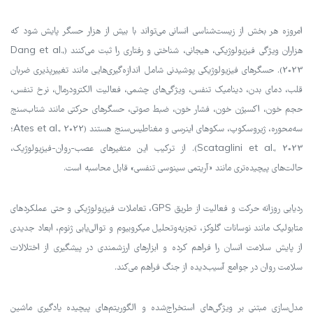
امروزه هر بخش از زیست‌شناسی انسانی می‌تواند با بیش از هزار حسگر پایش شود که
هزاران ویژگی فیزیولوژیکی، هیجانی، شناختی و رفتاری را ثبت می‌کنند (Dang et al.,
2023). حسگرهای فیزیولوژیکی پوشیدنی شامل اندازه‌گیری‌هایی مانند تغییرپذیری ضربان
قلب، دمای بدن، دینامیک تنفس، ویژگی‌های چشمی، فعالیت الکترودرمال، نرخ تنفس،
حجم خون، اکسیژن خون، فشار خون، ضبط صوتی، حسگرهای حرکتی مانند شتاب‌سنج
سه‌محوره، ژیروسکوپ، سکوهای اینرسی و مغناطیس‌سنج هستند (Ates et al., 2022؛
Scataglini et al., 2023). از ترکیب این متغیرهای عصب-روان-فیزیولوژیک،
حالت‌های پیچیده‌تری مانند «آریتمی سینوسی تنفسی» قابل محاسبه است.
ردیابی روزانه حرکت و فعالیت از طریق GPS، تعاملات فیزیولوژیکی و حتی عملکردهای
متابولیک مانند نوسانات گلوکز، تجزیه‌وتحلیل میکروبیوم و توالی‌یابی ژنوم، ابعاد جدیدی
از پایش سلامت انسان را فراهم کرده و ابزارهای ارزشمندی در پیشگیری از اختلالات
سلامت روان در جوامع آسیب‌دیده از جنگ فراهم می‌کند.
مدل‌سازی مبتنی بر ویژگی‌های استخراج‌شده و الگوریتم‌های پیچیده یادگیری ماشین