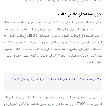
ویژگی‌های شخصی را در نظر بگیرند و نتایج را شفاف و قابل درک منتقل کنند.
تحول نقشه‌های عاطفی غالب
تحول نقشه‌های عاطفی غالب می‌تواند از طریق ترکیب هم‌زمان دو سطح مداخله انجام
شود: در سطح فردی از طریق درمان شناختی-رفتاری رایانه‌ای (CCBT)، و در سطح جمعی
از طریق استفاده از ارتباطات راهبردی مبتنی بر احساسات (EBSC). ارتباطات راهبردی که
با هدف شکل‌دهی به ادراک و رفتار طراحی می‌شوند، می‌توانند از طریق به‌کارگیری
احساسات، تأثیرگذاری بیشتری داشته باشند؛ همان‌گونه که در چارچوب EBSC پیشنهاد
شده است (Ćosić و همکاران، ۲۰۱۲a,b). این دیدگاه با گفتهٔ مشهور «جی.اِی. تردوِل»
هم‌راستا است:
«اگر می‌خواهی بر کسی اثر بگذاری، باید احساسات او را لمس کنی» (مرل، ۲۰۰۵).
استراتژی‌های آغشته به احساس، چه در درمان فردی مانند CCBT و چه در ارتباطات
راهبردی مانند EBSC، برای مداخله‌های مؤثر، حیاتی هستند. به‌کارگیری استراتژی‌های