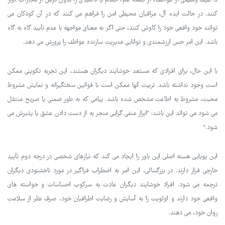
تا طیف وسیعی از عواطف، از جمله غم، خشم یا ناامیدی را بدون ترس از مجازات ابراز
کنند. در حالت ایده آل، مراقبان محیطی امن را فراهم می کنند که در آن کودکان می
توانند خود واقعی خود را کاوش کنند، حتی اگر به معنای مواجهه با عدم تأیید گاه به گاه
باشد. این امر حس ارزشمندی و توانایی مدیریت سازنده عواطف را پرورش می دهد.
با این حال، برای افرادی که مستعد خوشایند دیگران هستند، این تجربه تکوینی ممکن
است وجود نداشته باشد. تربیت آنها ممکن است با قوانین سختگیرانه و نمایش مشروط
محبت، مشروط به اطاعت مشخص شده باشد. پیامی که به طور ضمنی یا صریح منتقل
می شود می تواند این باشد: "ابراز منفی گرایی منجر به از دست دادن عشق یا پذیرش می
شود."
این پویایی هسته اصلی این باور را ایجاد می کند که نیازهای شخصی در درجه دوم تأیید
خارجی قرار دارند. در بزرگسالی، این امر به اضطراب فراگیر در مورد ناخشنودی دیگران
ترجمه می شود. افراد خوشایند دیگران عادت به سرکوب احساسات و خواسته های
واقعی خود دارند و اولویت را به آسایش و رضایت اطرافیان خود، صرف نظر از سلامت
روان خود، می دهند.