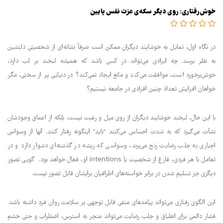
خوش‌رفتاری: روی دیگر سکه‌ی عزت نفس پایین
در نگاه اول، تمایل به خوشایند دیگران ممکن است صرفاً نشانه‌ای از شخصیتی دلنشین
به نظر برسد. چه ایرادی می‌تواند در کسی باشد که همیشه لبخند بر لب دارد،
خوش‌برخورد است، موافقت می‌کند و مانع ایجاد نمی‌کند؟ در دنیایی پر از سختی، مگر
خواهان افزایش تعداد چنین افرادی در جامعه نیستیم؟
با این حال، لبخند خوشایند دیگران از روی میل و رغبت نیست، بلکه از اعماق وجودشان
نشأت می‌گیرد که به شدت احساس می‌کنند "باید" اینگونه رفتار کنند. آنها از وسواس
اجباری به جلب رضایت رنج می‌برند، وسواسی که ریشه در گذشته‌ای دشوار دارد و در
تعامل با هر فردی، فارغ از شخصیت یا intentions او، فعال خواهد بود. گویی تصور
دیگری جز تسلیم شدن در برابر خواسته‌های اطرافیان برایشان قابل تصور نیست.
این الگوی رفتاری می‌تواند پیامدهای منفی قابل توجهی بر سلامت روان فرد داشته باشد.
فشار دائمی برای انطباق و جلب رضایت می‌تواند منجر به استرس، اضطراب و حتی خشم