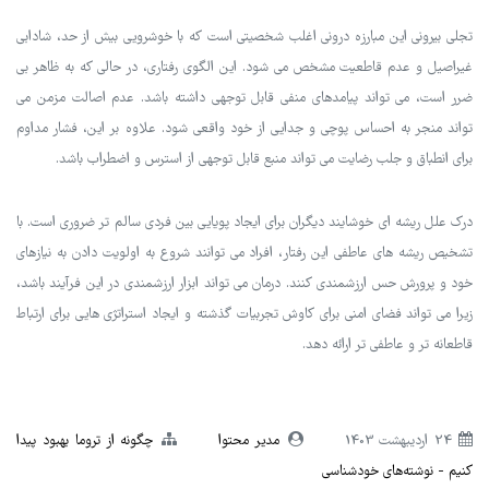
تجلی بیرونی این مبارزه درونی اغلب شخصیتی است که با خوشرویی بیش از حد، شادابی
غیراصیل و عدم قاطعیت مشخص می شود. این الگوی رفتاری، در حالی که به ظاهر بی
ضرر است، می تواند پیامدهای منفی قابل توجهی داشته باشد. عدم اصالت مزمن می
تواند منجر به احساس پوچی و جدایی از خود واقعی شود. علاوه بر این، فشار مداوم
برای انطباق و جلب رضایت می تواند منبع قابل توجهی از استرس و اضطراب باشد.
درک علل ریشه ای خوشایند دیگران برای ایجاد پویایی بین فردی سالم تر ضروری است. با
تشخیص ریشه های عاطفی این رفتار، افراد می توانند شروع به اولویت دادن به نیازهای
خود و پرورش حس ارزشمندی کنند. درمان می تواند ابزار ارزشمندی در این فرآیند باشد،
زیرا می تواند فضای امنی برای کاوش تجربیات گذشته و ایجاد استراتژی هایی برای ارتباط
قاطعانه تر و عاطفی تر ارائه دهد.
24 ارديبهشت 1403
مدیر محتوا
چگونه از تروما بهبود پیدا
کنیم
نوشته‌های خودشناسی