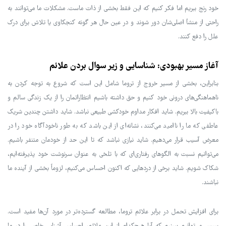
خود رنج ببریم اما فکر کنیم که این فقط بخشی از ذات ماست. مشکلات ما می‌توانند به
راحتی از منشأ اصلی‌شان دور شوند و در عین حال هر گونه کنجکاوی یا تلاش برای درک
علل را دفع کنند.
آغاز مسیر بهبودی: شناسایی و زیر سوال بردن علائم
بنابراین، بخشی از مسیر خروج از تروما شامل این است که شروع به توجه کردن به
ناهماهنگی‌های درونی خود کنیم و حق داشته باشیم انتظاراتمان را از یک زندگی سالم و
باکیفیت بالا ببریم. شاید افکار مداوم خودکشی طبیعی نباشد. شاید داشتن چندین شریک
عاطفی که ما را ناامید می‌کنند، نشانه‌ای از این باشد که به طور ناخودآگاه خود را در
معرض آسیب قرار می‌دهیم. شاید نیازی نباشد که تا این حد از خودمان متنفر باشیم.
می‌توانیم نسبت به الگوهای رفتاری‌ای که با تلخی به عنوان سرنوشت خود پذیرفته‌ایم،
شکاک شویم. شاید برخی از دردهایی که اکنون احساس می‌کنیم، لزوماً بخشی از آینده ما
نباشند.
برای افزایش تحمل در برابر علائم تروما، مطالعه گسترده‌تر در مورد آن‌ها مفید است.