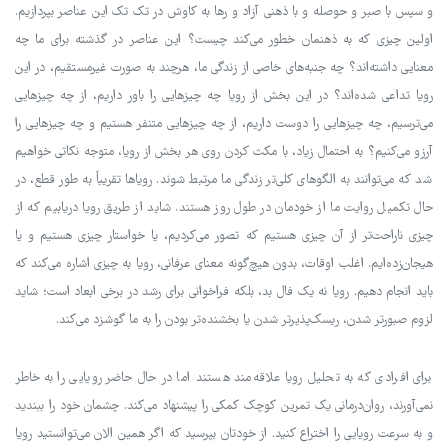
و سپس با صبر و حوصله و با ذهنی آزاد و رها به کاوش در تک تک این عناصر بپردازیم.
اولین چیزی که به ذهنمان خطور می‌کند چیست؟ این عناصر در گذشته برای ما چه
معنایی داشته‌اند؟ چه جنبه‌های خاصی از زندگی ما، هرچند به صورت غیرمستقیم، در این
رویا تداعی شده‌اند؟ در این بخش از رویا چه چیزهایی را باور داریم، از چه چیزهایی
می‌ترسیم، چه چیزهایی را دوست داریم، از چه چیزهایی متنفر هستیم و چه چیزهایی را
آرزو می‌کنیم؟ به احتمال زیاد، با مکث کردن روی هر بخش از رویا، متوجه نکاتی خواهیم
شد که می‌توانند به الگوهای کلی‌تر زندگی ما مرتبط شوند. رویاها تقریباً به طور قطع، در
حال تکمیل روایت ما از خودمان در طول روز هستند. شاید از طریق رویا دریابیم که از
چیزی ناراحت‌تر از آن چیزی هستیم که تصور می‌کردیم، یا خواستار چیزی هستیم و یا
هیجان‌زده‌ایم. اغلب اوقات، بدون هیچ‌گونه معنای عرفانی، رویا به چیزی اشاره می‌کند که
باید انجام دهیم. رویا نه یک فال بد، بلکه فراخوانی برای رشد در برخی ابعاد است؛ شاید
لزوم صبورتر شدن، ریسک‌پذیرتر شدن یا بخشنده‌تر بودن را به ما گوشزد می‌کند.
برای افرادی که به تحلیل رویا علاقه‌مند هستند اما در حال حاضر رویایی را به خاطر
نمی‌آورند، روان‌درمانی یک تمرین کوچک کمکی را پیشنهاد می‌کند. چشمان خود را ببندید
و به سرعت رویایی را اختراع کنید. از خودتان بپرسید که اگر همین الان می‌توانستید رویا