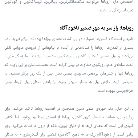
اختصاص دارد. رویاها می‌توانند شگفت‌انگیزترین، زیباترین، ترسناک‌ترین و گویاترین
تجربیات زندگی ما باشند.
رویاها: راز سر به مهرِ ضمیر ناخودآگاه
طبیعی است که انسان‌ها همواره در پی کشف معنای رویاها بوده‌اند. برای قرن‌ها، در
بسیاری از تمدن‌ها، رویاها را نشانه‌هایی از آینده یا پیام‌هایی از نیروهای ماورایی تلقی
می‌کردند و برای تفسیر آن‌ها به کاهنان و پیشگویان متوسل می‌شدند. اما زندگی مدرن،
تحت سلطه‌ی علم، رویکردی متفاوت در پیش گرفته است. عصب‌شناسان بر این باورند که
رویاها تنها واکنش‌های بی‌معنی مدارهای عصبی ذهن پس از یک روز پرکار هستند. به
عقیده‌ی آن‌ها، تلاش برای به خاطر سپردن رویاها یا یافتن معنایی برای آن‌ها، نوعی
خرافه‌پرستی بیهوده است.
با این حال، یک حوزه‌ی علمی مدرن همچنان بر اهمیت رویاها تاکید می‌کند. برای
روان‌درمانی، همانند نظام‌های کهنِ کاهنی، رویاها از اهمیتی بسزا برخوردارند؛ اما نکته‌ی
کلیدی این است که معنای آن‌ها نه از دنیای بیرون، بلکه از درون ما نشأت می‌گیرد. رویا
پیامی است از ناخودآگاهِ ژرف ما به ذهن آگاه‌مان؛ تلاشی برای آشکارسازی - به شکلی