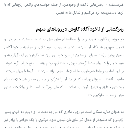
غیرمستقیم - بخش‌هایی ناگفته از وجودمان، از جمله خواسته‌های واقعی، رنج‌هایی که با
آن‌ها دست‌وپنجه نرم می‌کنیم و تمایل ما به تغییر.
رمزگشایی از ناخودآگاه: کاوش در رویاهای مبهم
در حوزه روانکاوی، فروید رویا را مصالحه‌ای میان میل به شناخت حقیقت وجودی و
تمایل هم‌وزن به انکار آن می‌داند. ذهن انسان، به طور ذاتی، از مواجهه با خودآگاهی
عمیق پرهیز می‌کند. بسیاری از حقایق در مورد خودمان می‌توانند نگرش‌های ایده‌آل‌گرایانه و
فریب‌هایی را که برای حفظ آرامش درونی ساخته‌ایم، برهم بزنند و مانع خواب آرام شوند.
بر این اساس، رویاها همزمان به ما اطلاعات مهمی ارائه می‌دهند و آن‌ها را پنهان می‌کنند.
ماهیت آشفته و سورئال رویاها، که فروید آن را «کارکرد رویا» می‌نامد، روشی خلاقانه برای
پوشاندن حقایق و تبدیل آن‌ها به نمادها و کدهایی رمزآلود است تا از برانگیخته شدن
بیش از حد ما جلوگیری کند.
به عنوان مثال، ممکن است در رویا، مادری که نیاز به بحث با او داریم به فردی بسیار
آرام‌تر و کم‌حاشیه‌تر از محل کار سابق‌مان تبدیل شود. درگیری با یک خواهر یا برادر نیز