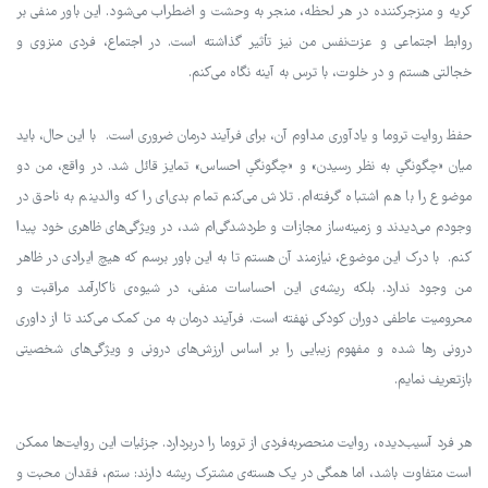
کریه و منزجرکننده در هر لحظه، منجر به وحشت و اضطراب می‌شود. این باور منفی بر
روابط اجتماعی و عزت‌نفس من نیز تأثیر گذاشته است. در اجتماع، فردی منزوی و
خجالتی هستم و در خلوت، با ترس به آینه نگاه می‌کنم.
حفظ روایت تروما و یادآوری مداوم آن، برای فرآیند درمان ضروری است. با این حال، باید
میان «چگونگیِ به نظر رسیدن» و «چگونگیِ احساس» تمایز قائل شد. در واقع، من دو
موضوع را با هم اشتباه گرفته‌ام. تلاش می‌کنم تمام بدی‌ای را که والدینم به ناحق در
وجودم می‌دیدند و زمینه‌ساز مجازات و طردشدگی‌ام شد، در ویژگی‌های ظاهری خود پیدا
کنم. با درک این موضوع، نیازمند آن هستم تا به این باور برسم که هیچ ایرادی در ظاهر
من وجود ندارد. بلکه ریشه‌ی این احساسات منفی، در شیوه‌ی ناکارآمد مراقبت و
محرومیت عاطفی دوران کودکی نهفته است. فرآیند درمان به من کمک می‌کند تا از داوری
درونی رها شده و مفهوم زیبایی را بر اساس ارزش‌های درونی و ویژگی‌های شخصیتی
بازتعریف نمایم.
هر فرد آسیب‌دیده، روایت منحصربه‌فردی از تروما را دربردارد. جزئیات این روایت‌ها ممکن
است متفاوت باشد، اما همگی در یک هسته‌ی مشترک ریشه دارند: ستم، فقدان محبت و