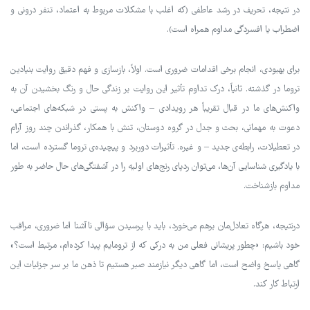
در نتیجه، تحریف در رشد عاطفی (که اغلب با مشکلات مربوط به اعتماد، تنفر درونی و
اضطراب یا افسردگی مداوم همراه است).
برای بهبودی، انجام برخی اقدامات ضروری است. اولاً، بازسازی و فهم دقیق روایت بنیادین
تروما در گذشته. ثانیاً، درک تداوم تأثیر این روایت بر زندگی حال و رنگ بخشیدن آن به
واکنش‌های ما در قبال تقریباً هر رویدادی – واکنش به پستی در شبکه‌های اجتماعی،
دعوت به مهمانی، بحث و جدل در گروه دوستان، تنش با همکار، گذراندن چند روز آرام
در تعطیلات، رابطه‌ی جدید – و غیره. تأثیرات دوربرد و پیچیده‌ی تروما گسترده است، اما
با یادگیری شناسایی آن‌ها، می‌توان ردپای رنج‌های اولیه را در آشفتگی‌های حال حاضر به طور
مداوم بازشناخت.
درنتیجه، هرگاه تعادل‌مان برهم می‌خورد، باید با پرسیدن سؤالی ناآشنا اما ضروری، مراقب
خود باشیم: «چطور پریشانی فعلی من به درکی که از ترومایم پیدا کرده‌ام، مرتبط است؟»
گاهی پاسخ واضح است، اما گاهی دیگر نیازمند صبر هستیم تا ذهن ما بر سر جزئیات این
ارتباط کار کند.