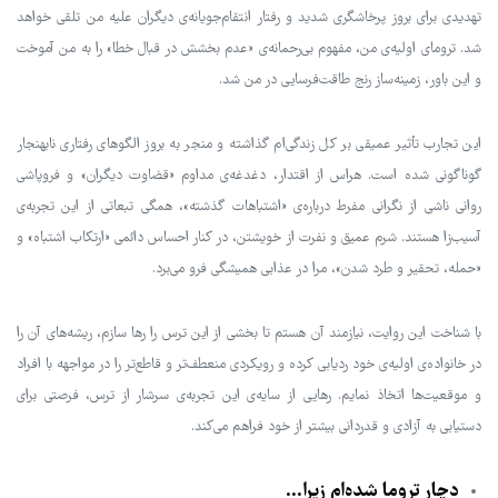
تهدیدی برای بروز پرخاشگری شدید و رفتار انتقام‌جویانه‌ی دیگران علیه من تلقی خواهد
شد. ترومای اولیه‌ی من، مفهوم بی‌رحمانه‌ی «عدم بخشش در قبال خطا» را به من آموخت
و این باور، زمینه‌ساز رنج طاقت‌فرسایی در من شد.
این تجارب تأثیر عمیقی بر کل زندگی‌ام گذاشته و منجر به بروز الگوهای رفتاری نابهنجار
گوناگونی شده است. هراس از اقتدار، دغدغه‌ی مداوم «قضاوت دیگران» و فروپاشی
روانی ناشی از نگرانی مفرط درباره‌ی «اشتباهات گذشته»، همگی تبعاتی از این تجربه‌ی
آسیب‌زا هستند. شرم عمیق و نفرت از خویشتن، در کنار احساس دائمی «ارتکاب اشتباه» و
«حمله، تحقیر و طرد شدن»، مرا در عذابی همیشگی فرو می‌برد.
با شناخت این روایت، نیازمند آن هستم تا بخشی از این ترس را رها سازم، ریشه‌های آن را
در خانواده‌ی اولیه‌ی خود ردیابی کرده و رویکردی منعطف‌تر و قاطع‌تر را در مواجهه با افراد
و موقعیت‌ها اتخاذ نمایم. رهایی از سایه‌ی این تجربه‌ی سرشار از ترس، فرصتی برای
دستیابی به آزادی و قدردانی بیشتر از خود فراهم می‌کند.
دچار تروما شده‌ام زیرا…