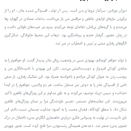
دوران نوزادی، سرآغاز ترومای من است. پس از تولد، افسردگی شدید مادر، او را از
برآوردن نیازهای اولیه‌ی عاطفی و مراقبتی من باز می‌داشت. ساعات متمادی در گهواره رها
می‌شدم و با گریه‌های بی‌امان، تقاضای توجه می‌کردم. پدرم نیز غیبت‌های طولانی داشت و
در زمان حضور، گرفتار خشم و پرخاشگری بود. تبعات این محیط خانوادگی، شکل‌گیری
الگوهای رفتاری مبتنی بر ترس و اضطراب در من شد.
با تولد خواهر کوچکم، بهبودی نسبی در وضعیت روانی مادر پدیدار گشت. او خواهرم را به
مثابه‌ی کودکی امیدوار و دوست‌داشتنی می‌دید، لکن این بهبودی با نادیده‌انگاری من و
برچسب زدن به عنوان کودکی مزاحم و ناخواسته همراه بود. این تفکیک رفتاری، بار منفی
ناشی از افسردگی مادر را به دوش من منتقل ساخت. هر دو والدین، خواهرم را در ابتدا
«جذاب» و سپس «زیبا» توصیف می‌کردند و به طور مداوم بر این ویژگی‌های ظاهری تأکید
می‌ورزیدند. این مقایسه‌های مستمر، تفسیر طردشدگی مرا بر مبنای ویژگی‌های ظاهری
شکل داد. با منطق کودکانه، فقدان محبت را به کمبود جذابیت جسمانی نسبت دادم. این
باور نادرست، در نهایت به وسواس فکری درباره‌ی «ناهنجاری انگاره‌ی بدنی» (اختلال در درک
تصویر بدنی) منجر شد. دغدغه‌ی همیشگیِ زشت‌بودن، مرا فلج کرده است. تصور چهره‌ی