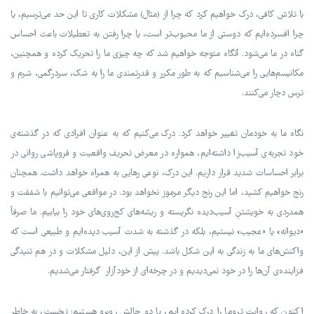
با تلاش کافی، درک خواهیم کرد که چرا از (مثال) مشکلات کاری تا این حد می‌ترسیم، یا
چرا افسرده‌‌ایم که دوستی از ما محبوب‌تر است، یا چرا رفتن به تعطیلات باعث احساس
گناه در ما می‌شود. آنگاه متوجه خواهیم شد که چه چیزی ما را تحریک کرده و همچنین،
مکانیسم‌هایی را می‌شناسیم که به طور مکرر و قدرتمندی ما را به شک، سردرگمی، شرم و
ترس دچار می‌کنند.
نگاه ما به خودمان تغییر خواهد کرد. درک می‌کنیم که به عنوان افرادی که در گذشته‌ی
خود تجربه‌ی آسیب‌زا داشته‌ایم، همواره در معرض تحریف واقعیت و فروپاشی روانی در
برابر احساسات شدید قرار داریم. این درک، نوعی رهایی به همراه خواهد داشت. همچنان
رنج خواهیم کشید، اما این رنج دیگر مرموز نخواهد بود. در مواقعی می‌توانیم با شفقت و
همدردی به خویشتنِ آسیب‌دیده نگریسته و ریشه‌های کج‌روی‌های خود را بیابیم. ما صرفاً
«دیوانه» یا «عجیب» نیستیم، بلکه در گذشته به شدت آسیب دیده‌ایم و طبیعی است که
واکنش‌های ما به زندگی به این شکل باشد. پیش از این، دلیل مشکلات و در هم تنیدگی
فزاینده‌ی آن‌ها را در خود نمی‌دیدیم و در چرخه‌ای از خودآزار گرفتار می‌شدیم.
اکنون که روایت تروما را درک کرده‌ایم، با دو چالش روبرو هستیم: نخست، به خاطر