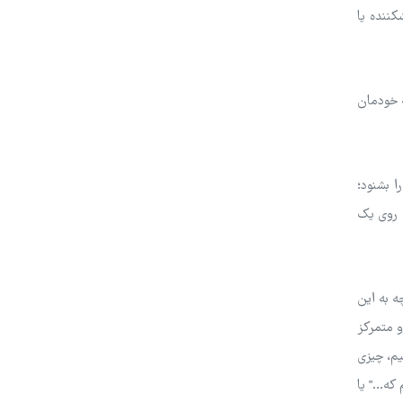
کننده یا
ه خودمان
ا بشنود؛
 روی یک
ه به این
و متمرکز
یم، چیزی
ه..." یا