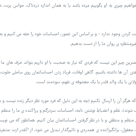
واهیم چیزی به او بگوییم مرده باشد یا به همان اندازه دردناک، حواس پرت، ش
حبت کردن وجود ندارد - و بر اساس این تصور، احساسات خود را خفه می کنیم و ب
یرمنتظره ی روان ما را از دست بدهیم.
رین چیز این نیست که فردی که نیاز به صحبت با او داریم بتواند حرف های ما ر
تن آن ها داشته باشیم. گاهی اوقات، فریاد زدن احساساتمان روی ساحلی خلوت،
لانی با یک والدِ قلدر یا یک معشوقه ی نفهم، سودمند است.
هرگز آن را ارسال نکنیم (چه به این دلیل که فرد مورد نظر دیگر زنده نیست و چ
شوند). نظم و انضباطِ نوشتن نامه، احساسات سردرگم و پراکنده ی ما را منظم 
 منظم و منطقی و با در نظر گرفتن احساساتمان بیان کنیم. همانطور که می نویس
قول، برانگیزاننده ی همدردی و تاثیرگذار تبدیل می شود. از "آنقدر ازت متنفرم ک