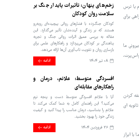
زخم‌های پنهان: تأثیرات پایدار جنگ بر
 یا ترس
سلامت روان کودکان
اهی برای
کودکان جنگ‌زده با فشارهای روانی پیچیده‌ای روبه‌رو
هستند که بر زندگی و آینده‌شان تأثیر می‌گذارد. این
مقاله به بررسی عمیق اثرات روانی جنگ و تجربه
پناهندگی بر کودکان می‌پردازد و راهکارهای علمی برای
رونی ما
بازسازی روان و تقویت تاب‌آوری آن‌ها ارائه می‌دهد.
واس‌پرت،
08 تير 1404
ادامه
افسردگی متوسط: علائم، درمان و
راهکارهای مقابله‌ای
فه کردن
آیا با علائم افسردگی متوسط دست و پنجه نرم
می‌کنید؟ این راهنمای کامل به شما کمک می‌کند تا
انویه ای
علائم را بشناسید، درمان مناسب را پیدا کنید و کیفیت
زندگی خود را بهبود بخشید.
26 فروردین 1404
ادامه
با ابراز