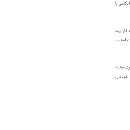
دگاهی با
کار برده
 داشتیم،
وشبختانه
ه خودمان