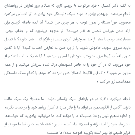
به گفته دکتر کمپبل: «افراد می‌توانند با بررسی کاری که هنگام بروز تعارض در روابطشان
انجام می‌دهند، چیزهای زیادی در مورد سبک دلبستگی خود بیاموزند: آیا احساس می‌کنید
مجبورید فوراً مسئله را بدون توجه به هر چیزی حل کنید؟ آیا ایده فاصله گرفتن برای
آرام شدن غیرقابل تحمل به نظر می‌رسد؟ آیا متوجه می‌شوید که با جذاب بودن،
سخاوتمند بودن یا بیش از حد عذرخواهی کردن سعی در بازگرداندن کسی دارید؟ یا تمایل
دارید منزوی شوید، خاموش شوید یا از پرداختن به تعارض اجتناب کنید؟ آیا با گفتن
"من واقعاً به آن‌ها نیازی ندارم" به خودتان اطمینان می‌دهید؟ آیا به یک حالت انتقادی از
خود می‌روید که در آن خود را به خاطر کمبودهای درک شده سرزنش می‌کنید و از همه
منزوی می‌شوید؟ درک این الگوها احتمالاً نشان می‌دهد که بیشتر با کدام سبک دلبستگی
همذات‌پنداری می‌کنید.»
آنجله می‌گوید: «افراد در هر رابطه‌ای سبک یکسانی ندارند، اما معمولاً یک سبک غالب
دارند. آگاهی از الگوهایمان می‌تواند ما را قادر سازد تا کنترل روابط خود را در دست بگیریم
و اجازه ندهیم ترس روابط صمیمانه ما را دیکته کند. ما می‌توانیم بیاموزیم که خواسته‌ها
و نیازهای خود را امیدوارانه و اصیلانه بیان کنیم و باور داشته باشیم که روابط ما قوی‌تر از
غرایز طبیعی (یا بهتر است بگوییم آموخته شده) ما هستند.»