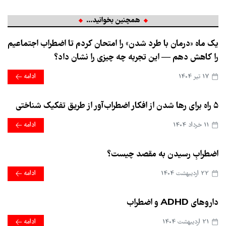
همچنین بخوانید...
یک ماه «درمان با طرد شدن» را امتحان کردم تا اضطراب اجتماعیم
را کاهش دهم — این تجربه چه چیزی را نشان داد؟
17 تير 1404
ادامه
۵ راه برای رها شدن از افکار اضطراب‌آور از طریق تفکیک شناختی
11 خرداد 1404
ادامه
اضطرابِ رسیدن به مقصد چیست؟
22 ارديبهشت 1404
ادامه
داروهای ADHD و اضطراب
21 ارديبهشت 1404
ادامه