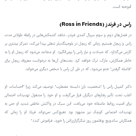
آموخته است.
راس در فرندز (Ross in Friends)
در فصل‌های دوم و سوم سریال کمدی فرندز، شاهد کشمکش‌هایی در رابطه طولانی مدت
راس و ریچل هستیم. زمانی که ریچل در بلومینگدیلز شغلی پیدا می‌کند، تمرکز بیشتری بر
کارش می‌گذارد، که حسادت و نیاز راس را برمی‌انگیزد. او متقاعد می‌شود که ریچل او را به
خاطر همکارش، مارک، ترک خواهد کرد. بحث‌های آن‌ها به درخواست معروف ریچل برای
"فاصله گرفتن" ختم می‌شود، که در طی آن راس با شخص دیگری می‌خوابد.
دکتر کمپبل راس را "شخصیت بارز دلبسته مضطرب" توصیف می‌کند زیرا "احساسات او
اغلب تحت تأثیر رفتارهای دیگران قرار می‌گرفت و او خود را مشغول تهدیدات احتمالی
برای امنیت روابط عاشقانه خود می‌یافت. این سبک در واکنش عاطفی شدید او حتی به
تهدیدات اجتماعی کوچک نیز مشهود بود (هیچ‌کس نمی‌تواند فریاد او را زمانی که
همکارش ساندویچ بوقلمون روز شکرگزاری‌اش را خورد، فراموش کند)."