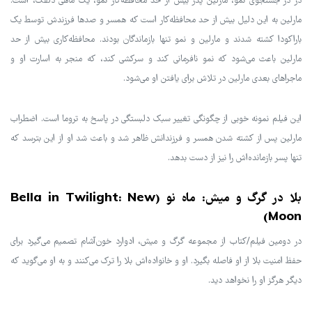
در در جستجوی نمو، مارلین پدر بیش از حد محافظه‌کار نمو، یک ماهی دلقک، است.
مارلین به این دلیل بیش از حد محافظه‌کار است که همسر و صدها فرزندش توسط یک
باراکودا کشته شدند و مارلین و نمو تنها بازماندگان بودند. محافظه‌کاری بیش از حد
مارلین باعث می‌شود که نمو نافرمانی کند و سرکشی کند، که منجر به اسارت او و
ماجراهای بعدی مارلین در تلاش برای یافتن او می‌شود.
این فیلم نمونه خوبی از چگونگی تغییر سبک دلبستگی در پاسخ به تروما است. اضطراب
مارلین پس از کشته شدن همسر و فرزندانش ظاهر شد و باعث شد او از این بترسد که
تنها پسر بازمانده‌اش را نیز از دست بدهد.
بلا در گرگ و میش: ماه نو (Bella in Twilight: New
Moon)
در دومین فیلم/کتاب از مجموعه گرگ و میش، ادوارد خون‌آشام تصمیم می‌گیرد برای
حفظ امنیت بلا از او فاصله بگیرد. او و خانواده‌اش بلا را ترک می‌کنند و به او می‌گوید که
دیگر هرگز او را نخواهد دید.