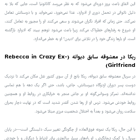
این اتفاق باعث بروز دوره‌ای می‌شود که به نظر می‌رسد کاتاتونیا است، جایی که بلا به
دلیل ناتوانی در تحمل دوری از ادوارد، غذا نمی‌خورد، نمی‌خوابد و با دوستانش تعامل
نمی‌کند. حتی زمانی که افراد نگران می‌شوند و سعی می‌کنند او را مجبور به تعامل کنند،
او شروع به رفتارهای خطرناک می‌کند زیرا باعث می‌شود توهم ببیند که ادوارد بازگشته
است. او بارها زندگی خود را در تلاش برای "دیدن" او به خطر می‌اندازد.
ربکا در معشوقه سابق دیوانه (Rebecca in Crazy Ex-
Girlfriend)
در سریال معشوقه سابق دیوانه، ربکا بانچ از آن سوی کشور نقل مکان می‌کند تا نزدیک
دوست پسر دوران اردوگاه دبیرستانش، جاش، باشد، حتی اگر یک دهه با هم تماسی
نداشته‌اند. تمرکز وسواس‌گونه او بر جاش منجر به خرابکاری در روابط او و همچنین
روابط خودش می‌شود. ترس او از رها شدن آنقدر شدید است که در نهایت دچار بحران
سلامت روان می‌شود و بعداً به اختلال شخصیت مرزی مبتلا می‌شود.
با این حال، ربکا یک نمونه فوق‌العاده از چگونگی تغییر سبک دلبستگی است—در پایان
سریال، با کمک درمانگرش، او راه‌های بسیار سالم‌تری برای ارتباط با دیگران و با خودش