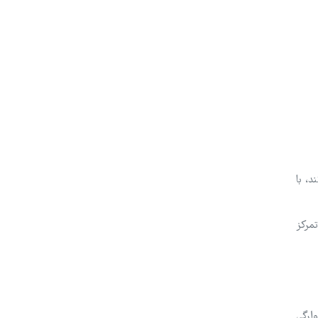
د، با
تمرکز
ارگی