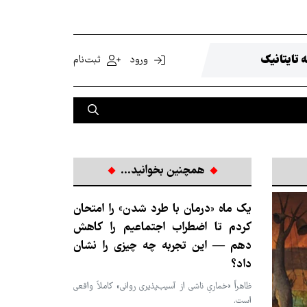
 تایتانیک
ورود
ثبت‌نام
همچنین بخوانید...
یک ماه «درمان با طرد شدن» را امتحان
کردم تا اضطراب اجتماعیم را کاهش
دهم — این تجربه چه چیزی را نشان
داد؟
ظاهراً «خماریِ ناشی از آسیب‌پذیری روانی» کاملاً واقعی
است.