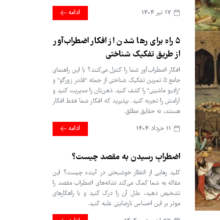
17 تير 1404
ادامه
۵ راه برای رها شدن از افکار اضطراب‌آور
از طریق تفکیک شناختی
افکار اضطراب‌آور شما را کنترل می‌کنند؟ با این راهنمای
جامع ۵ تمرین تفکیک شناختی از جمله "قلدر زورگو" و
"رادیو ماشینی" را کشف کنید. ذهن‌تان را مدیریت کنید و
آرامش را تجربه کنید. بپذیرید که افکار شما فقط افکار
هستند، نه حقایق مطلق.
11 خرداد 1404
ادامه
اضطرابِ رسیدن به مقصد چیست؟
کلید رهایی از انتظار خوشبختی در آینده چیست؟ این
مقاله به شما کمک می‌کند نشانه‌های اضطراب مقصد را
تشخیص دهید، علل آن را درک کنید و با راهکارهای
موثر بر این احساس نارضایتی غلبه کنید.