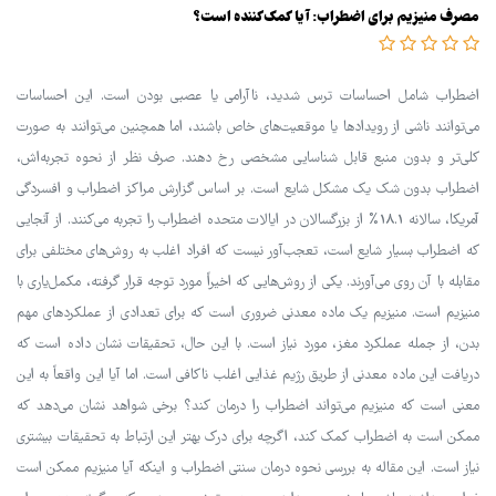
مصرف منیزیم برای اضطراب: آیا کمک‌کننده است؟
اضطراب شامل احساسات ترس شدید، ناآرامی یا عصبی بودن است. این احساسات
می‌توانند ناشی از رویدادها یا موقعیت‌های خاص باشند، اما همچنین می‌توانند به صورت
کلی‌تر و بدون منبع قابل شناسایی مشخصی رخ دهند. صرف نظر از نحوه تجربه‌اش،
اضطراب بدون شک یک مشکل شایع است. بر اساس گزارش مراکز اضطراب و افسردگی
آمریکا، سالانه 18.1% از بزرگسالان در ایالات متحده اضطراب را تجربه می‌کنند. از آنجایی
که اضطراب بسیار شایع است، تعجب‌آور نیست که افراد اغلب به روش‌های مختلفی برای
مقابله با آن روی می‌آورند. یکی از روش‌هایی که اخیراً مورد توجه قرار گرفته، مکمل‌یاری با
منیزیم است. منیزیم یک ماده معدنی ضروری است که برای تعدادی از عملکردهای مهم
بدن، از جمله عملکرد مغز، مورد نیاز است. با این حال، تحقیقات نشان داده است که
دریافت این ماده معدنی از طریق رژیم غذایی اغلب ناکافی است. اما آیا این واقعاً به این
معنی است که منیزیم می‌تواند اضطراب را درمان کند؟ برخی شواهد نشان می‌دهد که
ممکن است به اضطراب کمک کند، اگرچه برای درک بهتر این ارتباط به تحقیقات بیشتری
نیاز است. این مقاله به بررسی نحوه درمان سنتی اضطراب و اینکه آیا منیزیم ممکن است