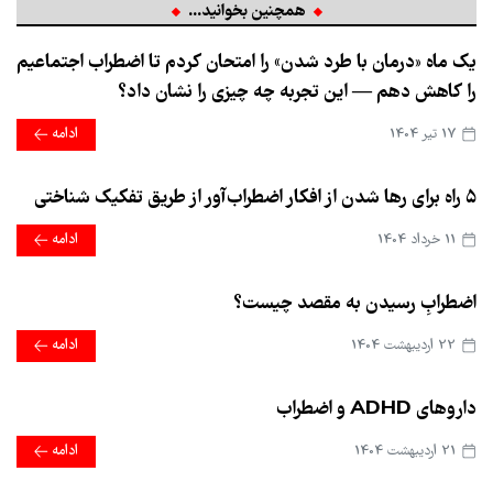
همچنین بخوانید...
یک ماه «درمان با طرد شدن» را امتحان کردم تا اضطراب اجتماعیم
را کاهش دهم — این تجربه چه چیزی را نشان داد؟
17 تير 1404
ادامه
۵ راه برای رها شدن از افکار اضطراب‌آور از طریق تفکیک شناختی
11 خرداد 1404
ادامه
اضطرابِ رسیدن به مقصد چیست؟
22 ارديبهشت 1404
ادامه
داروهای ADHD و اضطراب
21 ارديبهشت 1404
ادامه