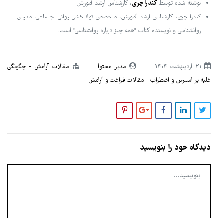
کندرا چری
نوشته شده توسط
، کارشناس ارشد آموزش
کندرا چری، کارشناس ارشد آموزش، متخصص توانبخشی روانی-اجتماعی، مدرس
روانشناسی و نویسنده کتاب "همه چیز درباره روانشناسی" است.
21 ارديبهشت 1404
مدیر محتوا
مقالات آرامش
چگونگی
غلبه بر استرس و اضطراب
مقالات فراغت و آرامش
دیدگاه خود را بنویسید