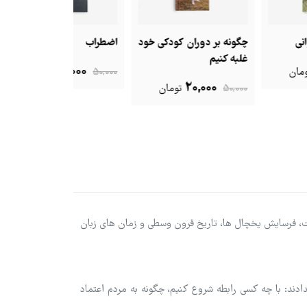
نه بر دوران کودکی خود
اضطراب
چگونه رسانه
 کنیم
ذهن ما را تخری
20,000
50,000
تومان
20,000
20,000
50
تومان
50,000
ادلات، فرسایش یخچال ها، تاریخ قرون وسطی و زمان های زبان
دادند: با چه کسی رابطه شروع کنیم، چگونه به مردم اعتماد