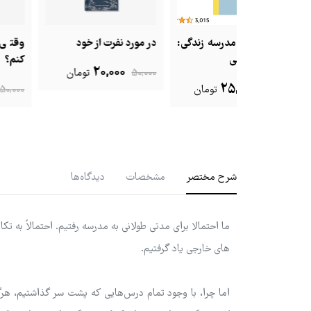
درسه زندگی:
در مورد نفرت از خود
وقتی بزرگ شدم چه ک
ی
کنم؟
20,000
50,000
تومان
20,000
25,
تومان
50,000
تومان
شرح مختصر
مشخصات
دیدگاه‌ها
ما احتمالا برای مدتی طولانی به مدرسه رفتیم. احتمالاً به 
های خارجی یاد گرفتیم.
اما چرا، با وجود تمام درس‌هایی که پشت سر گذاشتیم، هرگز 