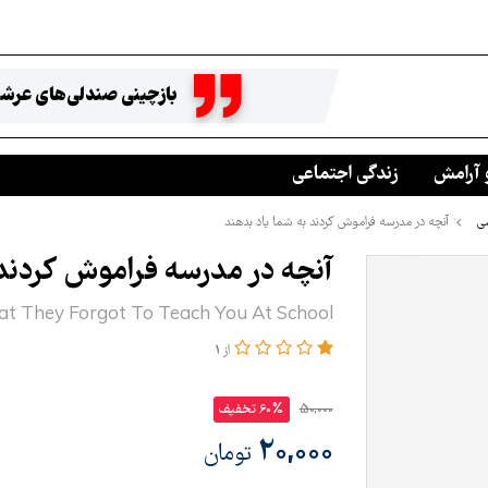
بازچینی صندلی‌های عرشه
 آرامش
زندگی اجتماعی
ی
آنچه در مدرسه فراموش کردند به شما یاد بدهند
آنچه در مدرسه فراموش کردند 
t They Forgot To Teach You At School
از 1
50,000
60% تخفیف
20,000
تومان