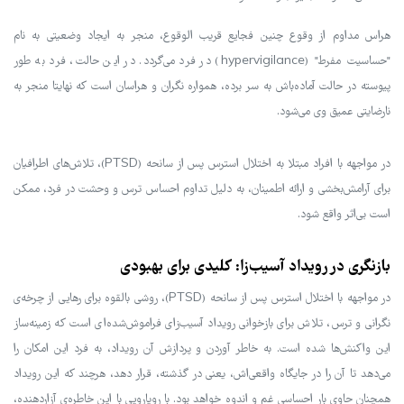
هراس مداوم از وقوع چنین فجایع قریب الوقوع، منجر به ایجاد وضعیتی به نام
"حساسیت مفرط" (hypervigilance) در فرد می‌گردد. در این حالت، فرد به طور
پیوسته در حالت آماده‌باش به سر برده، همواره نگران و هراسان است که نهایتا منجر به
نارضایتی عمیق وی می‌شود.
در مواجهه با افراد مبتلا به اختلال استرس پس از سانحه (PTSD)، تلاش‌های اطرافیان
برای آرامش‌بخشی و ارائه اطمینان، به دلیل تداوم احساس ترس و وحشت در فرد، ممکن
است بی‌اثر واقع شود.
بازنگری در رویداد آسیب‌زا: کلیدی برای بهبودی
در مواجهه با اختلال استرس پس از سانحه (PTSD)، روشی بالقوه برای رهایی از چرخه‌ی
نگرانی و ترس، تلاش برای بازخوانی رویداد آسیب‌زای فراموش‌شده‌ای است که زمینه‌ساز
این واکنش‌ها شده است. به خاطر آوردن و پردازش آن رویداد، به فرد این امکان را
می‌دهد تا آن را در جایگاه واقعی‌اش، یعنی در گذشته، قرار دهد، هرچند که این رویداد
همچنان حاوی بار احساسی غم و اندوه خواهد بود. با رویارویی با این خاطره‌ی آزاردهنده،