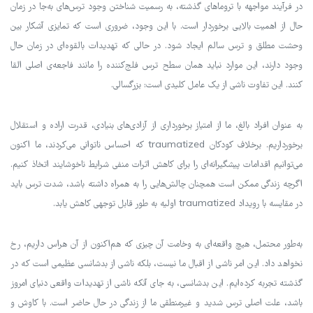
در فرآیند مواجهه با تروماهای گذشته، به رسمیت شناختن وجود ترس‌های به‌جا در زمان
حال از اهمیت بالایی برخوردار است. با این وجود، ضروری است که تمایزی آشکار بین
وحشت مطلق و ترس سالم ایجاد شود. در حالی که تهدیدات بالقوه‌ای در زمان حال
وجود دارند، این موارد نباید همان سطح ترس فلج‌کننده را مانند فاجعه‌ی اصلی القا
کنند. این تفاوت ناشی از یک عامل کلیدی است: بزرگسالی.
به عنوان افراد بالغ، ما از امتیاز برخورداری از آزادی‌های بنیادی، قدرت اراده و استقلال
برخورداریم. برخلاف کودکان traumatized که احساس ناتوانی می‌کردند، ما اکنون
می‌توانیم اقدامات پیشگیرانه‌ای را برای کاهش اثرات منفی شرایط ناخوشایند اتخاذ کنیم.
اگرچه زندگی ممکن است همچنان چالش‌هایی را به همراه داشته باشد، شدت ترس باید
در مقایسه با رویداد traumatized اولیه به طور قابل توجهی کاهش یابد.
به‌طور محتمل، هیچ واقعه‌ای به وخامت آن چیزی که هم‌اکنون از آن هراس داریم، رخ
نخواهد داد. این امر ناشی از اقبال ما نیست، بلکه ناشی از بدشانسی عظیمی است که در
گذشته تجربه کرده‌ایم. این بدشانسی، به جای آنکه ناشی از تهدیدات واقعی دنیای امروز
باشد، علت اصلی ترس شدید و غیرمنطقی ما از زندگی در حال حاضر است. با کاوش و