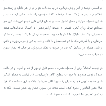
بر اساس فرضیه‌ی این روش درمانی، در نهایت باید بتوان برای هر خاطره‌ی زمینه‌سازِ
(مذکور در ستون چپ) یک رویداد مرتبط در گذشته (ستون راست) شناسایی کرد. دسترسی
به این خاطرات فرآیندی بسیار دشوار است و به طور ارادی قابل انجام نمی‌باشد. این امر
مستلزم صرف زمان کافی، فضایی به شدت آرامش‌بخش، و احتمالا محرک‌هایی مانند
موسیقی، یک سفر طولانی با قطار یا هواپیما، صحبت درمانی با یک دوست یا درمانگر
حرفه‌ای، و یا گذراندن یک یا دو شب بیداری با کاغذ و قلم به دور از حواس‌پرتی‌های ناشی
از تلفن همراه، در شرایطی که فرد در خلوت به تفکر می‌پردازد، در حالی که دنیای بیرون
در خواب است، می‌باشد.
در نهایت، احتمالاً برخی از خاطرات همراه با حجم قابل توجهی از غم و اندوه (و در حالت
ایده‌آل، نوعی همدردی با خود) به سطح آگاهی بازمی‌گردند. این فرآیند به معنای آشکار
شدن ماهیت درونی فرد به عنوان یک هیولا تلقی نمی‌شود، بلکه به این معناست که فرد
قبلاً چنین القائاتی را تجربه کرده است. هدف این تمرین افشای رها شدن نیست، بلکه به
یادآوری تجربه‌ی رها شدن در گذشته معطوف است.