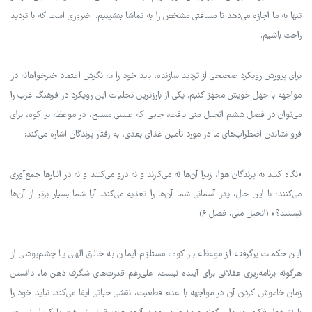
تنها به ما اجازه می‌دهد تا مسافتی مشخص را به تماشا بنشینیم. ضروری است که با تردید
راحت باشیم.
برای پرورش رویکرد صحیحی از تردید سازنده، باید خود را به نگرش اعتماد خیرخواهانه در
مواجهه با جهل خویش مجهز کنیم. یکی از بارزترین تجلیات این رویکرد در فرهنگ غرب را
می‌توان در فصل ششم انجیل متی یافت، جایی که عیسی مسیح، در موعظه بر کوه، برای
فرو نشاندن اضطراب‌های ما در مورد تأمین غذای بعدی، به رفتار پرندگان اشاره می‌کند:
«نگاه کنید به پرندگان هوا، زیرا آن‌ها نه می‌کارند و نه درو می‌کنند و نه در انبارها جمع‌آوری
می‌کنند؛ با این حال، پدر آسمانی شما آن‌ها را تغذیه می‌کند. آیا شما بسیار برتر از آن‌ها
نیستید؟» (انجیل متی، فصل ۶)
این حكمت برگرفته از موعظه بر كوه، مستلزم ايمان به خالق الهي يا چشم‌پوشي از
هرگونه برنامه‌ریزی عقلانی برای آینده نیست. علی‌رغم قدرت‌های شگرف ذهن ما، دانستن
زمان خاموش كردن آن در مواجهه با عدم قطعیت، نقشی حیاتی ایفا می‌كند. نباید خود را