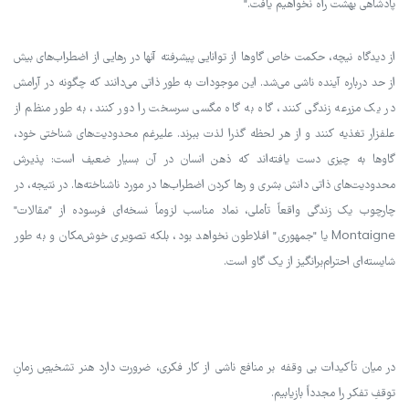
پادشاهی بهشت راه نخواهیم یافت."
از دیدگاه نیچه، حکمت خاص گاوها از توانایی پیشرفته آنها در رهایی از اضطراب‌های بیش
از حد درباره آینده ناشی می‌شد. این موجودات به طور ذاتی می‌دانند که چگونه در آرامش
در یک مزرعه زندگی کنند، گاه به گاه مگسی سرسخت را دور کنند، به طور منظم از
علفزار تغذیه کنند و از هر لحظه گذرا لذت ببرند. علیرغم محدودیت‌های شناختی خود،
گاوها به چیزی دست یافته‌اند که ذهن انسان در آن بسیار ضعیف است: پذیرش
محدودیت‌های ذاتی دانش بشری و رها کردن اضطراب‌ها در مورد ناشناخته‌ها. در نتیجه، در
چارچوب یک زندگی واقعاً تأملی، نماد مناسب لزوماً نسخه‌ای فرسوده از "مقالات"
Montaigne یا "جمهوری" افلاطون نخواهد بود، بلکه تصویری خوش‌مکان و به ‌طور
شایسته‌ای احترام‌برانگیز از یک گاو است.
در میان تأکیدات بی وقفه بر منافع ناشی از کار فکری، ضرورت دارد هنر تشخیصِ زمانِ
توقفِ تفکر را مجدداً بازیابیم.