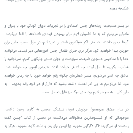
با نشخوار فكری وسواس‌گونه و مفرط در مورد آنچه هنوز قابل شناخت یا كنترل نیست،
شكنجه دهيم.
در بستر مسیحیت، ریشه‌های چنین اعتمادی را در تجربیات دوران کودکی خود با پدران و
مادرانی می‌یابیم که به ما اطمینان لازم برای پیمودن آینده‌ی ناشناخته را القا می‌کردند؛
آن‌ها ایمان داشتند که حتی اگر هم‌اکنون نامش را نمی‌دانیم، در طول مسیر، جایی برای
خوردن پیدا خواهیم کرد. هرگز برای جبران فقدان چنین آموزه‌هایی دیر نیست. می‌توانیم
خدا را با مفاهیمی همچون طبیعت، سرنوشت یا جهان هستی جایگزین کنیم. نمی‌توانیم با
قطعیت بگوییم تا سال آینده چه اتفاقی خواهد افتاد، نتیجه‌ی آزمون چه خواهد شد،
عاشق چه کسی می‌شویم، مسیر شغلی‌مان چگونه رقم خواهد خورد یا چه زمانی خواهیم
مرد. اما می‌توانیم به این امر اعتماد داشته باشیم که فارغ از هر آنچه رقم بخورد، - به
طور کلی - به سر خواهیم برد. حتی مرگ نیز قابل تحمل است.
در میان علایق غیرمعمول فردریش نیچه، شیفتگی عجیبی به گاوها وجود داشت،
موجوداتی که او فیلسوف‌ترین مخلوقات می‌دانست. در بخشی از کتاب "چنین گفت
زرتشت" او می‌گوید: "اگر دگرگون نشویم (یا ایمان نیاوریم) و مانند گاوها نشویم، هرگز به