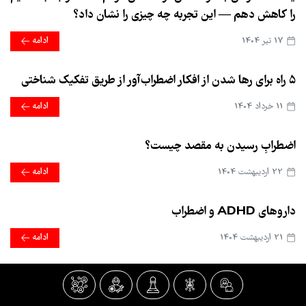
را کاهش دهم — این تجربه چه چیزی را نشان داد؟
17 تير 1404
ادامه
۵ راه برای رها شدن از افکار اضطراب‌آور از طریق تفکیک شناختی
11 خرداد 1404
ادامه
اضطرابِ رسیدن به مقصد چیست؟
22 ارديبهشت 1404
ادامه
داروهای ADHD و اضطراب
21 ارديبهشت 1404
ادامه
آیا بین اضطراب و مه مغزی ارتباطی وجود دارد؟
21 ارديبهشت 1404
ادامه