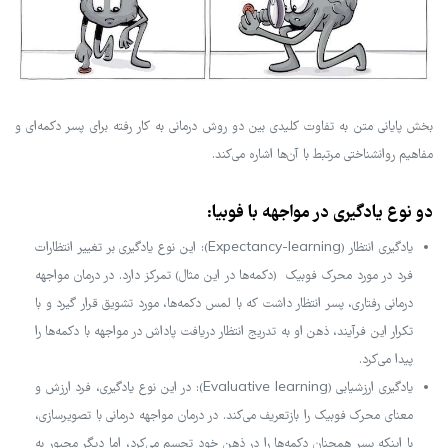
بخش پایانی متن به تفاوت کلیدی بین دو روش درمانی به کار رفته برای پسر دکمه‌ای و
مفاهیم روانشناختی مرتبط با آن‌ها اشاره می‌کند.
دو نوع یادگیری در مواجهه با فوبیا:
یادگیری انتظار (Expectancy-learning): این نوع یادگیری بر تغییر انتظارات
فرد در مورد محرک فوبیک (دکمه‌ها در این مثال) تمرکز دارد. در درمان مواجهه
درمانی رفتاری، پسر انتظار داشت که با لمس دکمه‌ها، مورد تشویق قرار گیرد و با
تکرار این فرآیند، ذهن او به تدریج انتظار دریافت پاداش در مواجهه با دکمه‌ها را
پیدا می‌کرد.
یادگیری ارزشیابی (Evaluative learning): در این نوع یادگیری، فرد ارزش و
معنای محرک فوبیک را بازتعریف می‌کند. در درمان مواجهه درمانی با تصویرسازی،
با اینکه پسر همچنان دکمه‌ها را در ذهن خود تجسم می‌کرد، اما دیگر مجبور به