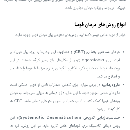
مانند انزجار، کارآمد نباشد. در چنین مواردی، تمرکز بر تغییر ارزیابی فرد نسبت به محرک
فوبیک، می‌تواند رویکرد درمانی مؤثرتری باشد.
انواع روش‌های درمان فوبیا
فراتر از مورد خاص «پسر دکمه‌ای»، روش‌های متنوعی برای درمان فوبیا وجود دارند:
درمان شناختی-رفتاری (CBT) و مشاوره:
این روش‌ها به ویژه برای فوبیاهای
اجتماعی و agorafobia (ترس از مکان‌های باز) بسیار کارآمد هستند. در این
روش‌ها، فرد با کمک درمانگر، افکار و الگوهای رفتاری مرتبط با فوبیا را شناسایی
و اصلاح می‌کند.
دارودرمانی:
در برخی موارد، برای کاهش اضطراب ناشی از فوبیا، ممکن است
داروهای خاصی تجویز شود. با این حال، دارو درمانی به تنهایی نمی‌تواند به درمان
ریشه‌ای فوبیا کمک کند و اغلب همراه با سایر روش‌های درمانی مانند CBT به
کار گرفته می‌شود.
حساسیت‌زدایی تدریجی (Systematic Desensitization):
این
روش درمانی کلاسیک برای فوبیاهای خاص کاربرد دارد. در این روش، فرد به