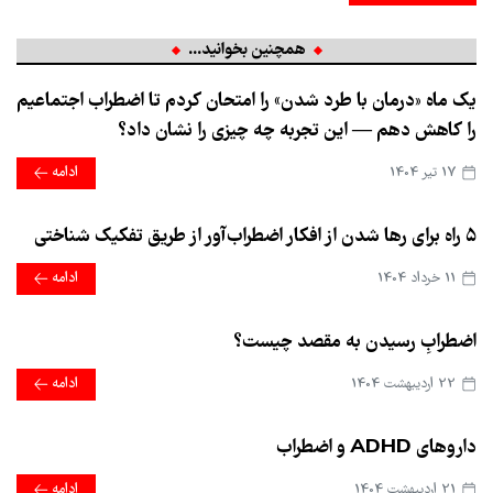
همچنین بخوانید...
یک ماه «درمان با طرد شدن» را امتحان کردم تا اضطراب اجتماعیم
را کاهش دهم — این تجربه چه چیزی را نشان داد؟
17 تير 1404
ادامه
۵ راه برای رها شدن از افکار اضطراب‌آور از طریق تفکیک شناختی
11 خرداد 1404
ادامه
اضطرابِ رسیدن به مقصد چیست؟
22 ارديبهشت 1404
ادامه
داروهای ADHD و اضطراب
21 ارديبهشت 1404
ادامه