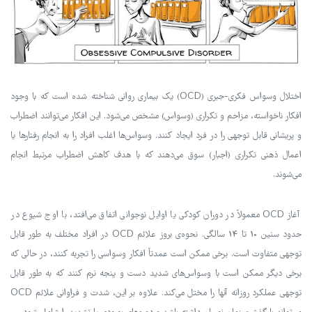
اختلال وسواس فکری-جبری (OCD) یک بیماری روانی شناخته شده است که با وجود
افکار ناخواسته، مزاحم و تکراری (وسواس) مشخص می‌شود. این افکار می‌توانند اضطراب
و پریشانی قابل توجهی را در فرد ایجاد کنند. وسواس‌ها اغلب افراد را به انجام رفتارها یا
اعمال ذهنی تکراری (اجبار) سوق می‌دهند که با هدف کاهش اضطراب مرتبط انجام
می‌شوند.
آغاز OCD معمولاً در دوران کودکی یا اوایل نوجوانی اتفاق می‌افتد، با اوج شیوع در
حدود سنین 10 تا 14 سالگی. نحوه‌ی بروز علائم OCD در افراد مختلف به طور قابل
توجهی متفاوت است. برخی ممکن است عمدتاً افکار وسواسی را تجربه کنند، در حالی که
برخی دیگر ممکن است با وسواس‌های شدید دست و پنجه نرم کنند که به طور قابل
توجهی عملکرد روزانه آنها را مختل می‌کند. علاوه بر این، شدت و فراوانی علائم OCD