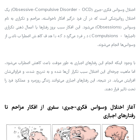
اختلال وسواس فکری-جبری (Obsessive-Compulsive Disorder - OCD) یک
اختلال روانپزشکی است که در آن فرد درگیر افکار ناخواسته، مزاحم و تکراری به نام
وسواس (Obsessions) می‌شود. این افکار سبب بروز رفتارها یا اعمال ذهنی تکراری
(اجبارها - Compulsions) در فرد می‌گردد که با هدف کاهش اضطراب ناشی از
وسواس‌ها انجام می‌شوند.
با وجود اینکه انجام این رفتارهای اجباری به طور موقت باعث کاهش اضطراب می‌شود،
اما ماهیت چرخه‌ای این اختلال سبب تکرار آن‌ها شده و به تدریج شدت و فراوانی‌شان
افزایش می‌یابد. در نتیجه، این رفتارهای اجباری می‌توانند زندگی روزمره و عملکرد فرد را
تحت تاثیر قرار دهند.
آغاز اختلال وسواس فکری-جبری: سفری از افکار مزاحم تا
رفتارهای اجباری