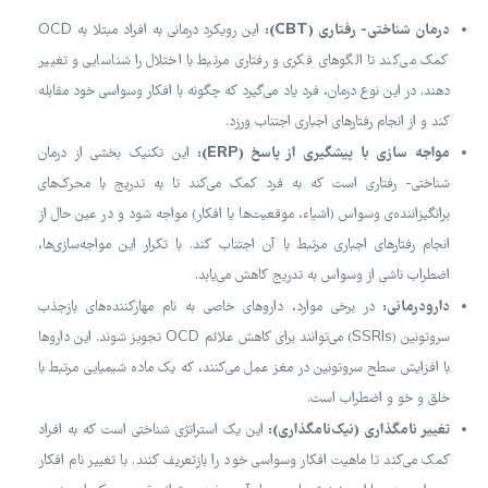
درمان شناختی- رفتاری (CBT):
این رویکرد درمانی به افراد مبتلا به OCD
کمک می‌کند تا الگوهای فکری و رفتاری مرتبط با اختلال را شناسایی و تغییر
دهند. در این نوع درمان، فرد یاد می‌گیرد که چگونه با افکار وسواسی خود مقابله
کند و از انجام رفتارهای اجباری اجتناب ورزد.
مواجه سازی با پیشگیری از پاسخ (ERP):
این تکنیک بخشی از درمان
شناختی- رفتاری است که به فرد کمک می‌کند تا به تدریج با محرک‌های
برانگیزاننده‌ی وسواس (اشیاء، موقعیت‌ها یا افکار) مواجه شود و در عین حال از
انجام رفتارهای اجباری مرتبط با آن اجتناب کند. با تکرار این مواجه‌سازی‌ها،
اضطراب ناشی از وسواس به تدریج کاهش می‌یابد.
دارودرمانی:
در برخی موارد، داروهای خاصی به نام مهارکننده‌های بازجذب
سروتونین (SSRIs) می‌توانند برای کاهش علائم OCD تجویز شوند. این داروها
با افزایش سطح سروتونین در مغز عمل می‌کنند، که یک ماده شیمیایی مرتبط با
خلق و خو و اضطراب است.
تغییر نامگذاری (نیک‌نامگذاری):
این یک استراتژی شناختی است که به افراد
کمک می‌کند تا ماهیت افکار وسواسی خود را بازتعریف کنند. با تغییر نام افکار