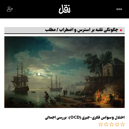
چگونگی غلبه بر استرس و اضطراب / مطلب
اختلال وسواس فکری-جبری (OCD): بررسی اجمالی