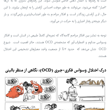
است به رفتارها یا اعمال ذهنی خاصی متوسل شوند. این رفتارهای تکراری که به آن‌ها
"اجبار" گفته می‌شود، می‌توانند به طور موقت احساس آرامش را به ارمغان بیاورند. با این
حال، این آرامش زودگذر است و افکار مزاحم به طور اجتناب‌ناپذیری بازمی‌گردند و بار
دیگر چرخه‌ی رفتار اجباری را به حرکت در می‌آورند.
توجه به تمایز بین افکار مزاحم گاه‌به‌گاه که تجربه‌ای کاملاً طبیعی در انسان است و افکار
وسواسی مداوم و اضطراب‌آور که مشخصه‌ی OCD هستند، حائز اهمیت است. شیوع
OCD نشان می‌دهد که حدود 2% از جمعیت واجد معیارهای تشخیصی این اختلال
هستند.
درک اختلال وسواس فکری-جبری (OCD): نگاهی از منظر بالینی