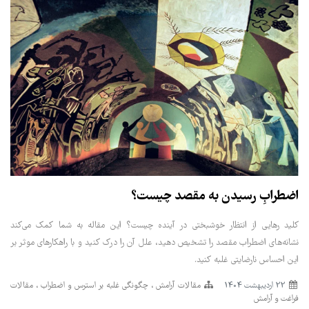
اضطرابِ رسیدن به مقصد چیست؟
کلید رهایی از انتظار خوشبختی در آینده چیست؟ این مقاله به شما کمک می‌کند
نشانه‌های اضطراب مقصد را تشخیص دهید، علل آن را درک کنید و با راهکارهای موثر بر
این احساس نارضایتی غلبه کنید.
22 ارديبهشت 1404
مقالات آرامش
چگونگی غلبه بر استرس و اضطراب
مقالات
فراغت و آرامش