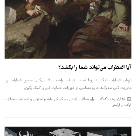
آیا اضطراب می‌تواند شما را بکشد؟
درمان اضطراب دیگه یه رویا نیست. تو این راهنما، یاد می‌گیری چطور اضطرابت رو
مدیریت کنی، محرک‌هات رو بشناسی، از عزیزانت حمایت کنی و کمک بگیری.
15 ارديبهشت 1404
مقالات آرامش
چگونگی غلبه بر استرس و اضطراب
مقالات
فراغت و آرامش