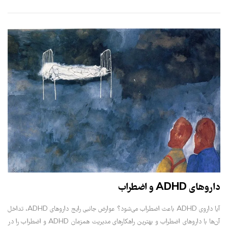
داروهای ADHD و اضطراب
آیا داروی ADHD باعث اضطراب می‌شود؟ عوارض جانبی رایج داروهای ADHD، تداخل
آن‌ها با داروهای اضطراب و بهترین راهکارهای مدیریت همزمان ADHD و اضطراب را در